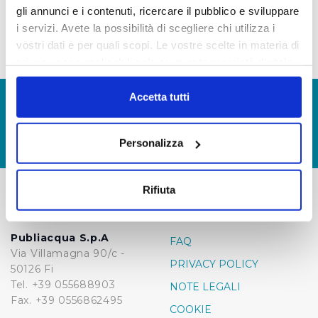
gli annunci e i contenuti, ricercare il pubblico e sviluppare
88.922,00(mandato nr. 9745 del 26.02.2021)
i servizi. Avete la possibilità di scegliere chi utilizza i
vostri dati e per quali scopi. Le vostre scelte in materia di
privacy sono applicabili solo su questa proprietà digitale
in cui avete effettuato le vostre scelte. È possibile
modificare o revocare il proprio consenso in qualsiasi
Accetta tutti
© Copyright 2017 - 2026
GLOSSARIO
momento dalla Dichiarazione sui cookie o facendo clic
GIUDICA IL SERVIZIO
sull'icona di attivazione della privacy.
Personalizza
LAVORA CON NOI
Con il tuo consenso, vorremmo anche:
raccogliere informazioni sulla tua posizione
Rifiuta
geografica, con un'approssimazione di qualche
-
-
metro,
Identificare il tuo dispositivo, scansionandolo
Publiacqua S.p.A
FAQ
attivamente alla ricerca di caratteristiche specifiche
Via Villamagna 90/c -
PRIVACY POLICY
50126 Fi
(impronte digitali).
Tel. +39 055688903
NOTE LEGALI
Approfondisci come vengono elaborati i tuoi dati personali
Fax. +39 0556862495
e imposta le tue preferenze nella
sezione dettagli
. Puoi
COOKIE