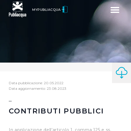
Toggle
MYPUBLIACQUA
navigatio
Data pubblicazione: 20.05.2022
Data aggiornamento: 23.08.2023
CONTRIBUTI PUBBLICI
In applicazione dell’articolo 1, comma 125 e ss,