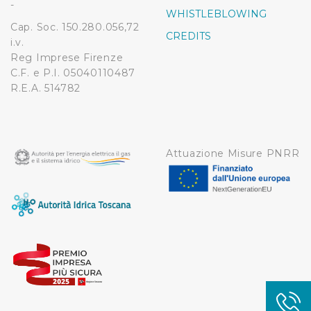
-
modificare o ritirare il tuo consenso in qualsiasi momento
WHISTLEBLOWING
dalla Dichiarazione sui cookie.
Cap. Soc. 150.280.056,72
CREDITS
i.v.
Utilizziamo dei cookie tecnici necessari per rendere
Reg Imprese Firenze
fruibile il sito web abilitandone funzionalità di base quali
C.F. e P.I. 05040110487
R.E.A. 514782
la navigazione sulle pagine e l'accesso alle aree
protette. In linea con le preferenze manifestate
dall’Utente e con i consensi dallo stesso prestati, i
cookie possono essere inoltre utilizzati per analizzare il
Attuazione Misure PNRR
traffico sul nostro sito web, per personalizzare
contenuti ed annunci e per fornire funzionalità dei social
media, condividendo informazioni sul modo in cui
l’Utente utilizza il nostro sito con i nostri partner. Tali
soggetti, che si occupano di analisi dei dati web,
pubblicità e social media, potrebbero combinare le
informazioni ricevute con altre informazioni che l’Utente
ha fornito loro o che hanno raccolto dal suo utilizzo dei
loro servizi.