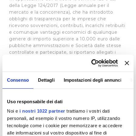
della Legge 124/2017 (Legge annuale per il
mercato e la concorrenza), che ha introdotto
obblighi di trasparenza per le imprese che
ricevono sovvenzioni, contributi, incarichi retribuiti
e comunque vantaggi economici di qualunque
genere di importo superiore a 10.000 euro dalle
pubbliche amministrazioni e Società dalle stesse
controllate e partecipate, si riportano allegati i
contributi su investimenti Deliberati dalle Autorità
eroganti.
Tra questi
:
Consenso
Dettagli
Impostazioni degli annunci
In
Regione Toscana
Direzione Ambiente ed Energia
Decreto Dirigenziale n.2028 del 6/12/2018: Estremi
Uso responsabile dei dati
atto di assegnazione
Oggetto dell'atto: Impegno Publiacqua - Invaso di
Noi e
i nostri 1022 partner
trattiamo i vostri dati
Bilancino
personali, ad esempio il vostro numero IP, utilizzando
attività finanziata: Trasferimento della proprietà
tecnologie come i cookie per memorizzare e accedere
dell’invaso di Bilancino - risorse a favore
alle informazioni sul vostro dispositivo al fine di
delgestore del servizio idrico)