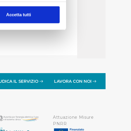
 gestore del servizio
alche metro,
Accetta tutti
e specifiche (impronte
ezione dettagli
. Puoi
lità di base quali la
te dall’Utente e con i
affico sul nostro sito web,
idendo informazioni sul
UDICA IL SERVIZIO
LAVORA CON NOI
 di analisi dei dati web,
oni che l’Utente ha fornito
r le finalità sopra indicate.
Attuazione Misure
onando i singoli cookie
PNRR