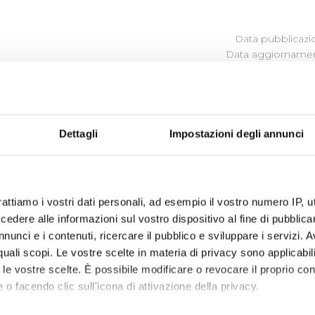
Data pubblicazi
Data aggiornamen
BLICI
Dettagli
Impostazioni degli annunci
comma 125 e ss, della Legge 124/2017 (Legge annuale per il m
bblighi di trasparenza per le imprese che ricevono sovvenzi
vantaggi economici di qualunque genere di importo superio
ocietà dalle stesse controllate e partecipate, si riportano a
rattiamo i vostri dati personali, ad esempio il vostro numero IP, 
torità eroganti.
dere alle informazioni sul vostro dispositivo al fine di pubblica
nunci e i contenuti, ricercare il pubblico e sviluppare i servizi. A
r quali scopi. Le vostre scelte in materia di privacy sono applicabi
to le vostre scelte. È possibile modificare o revocare il proprio 
 6/12/2018: Estremi atto di assegnazione
 o facendo clic sull'icona di attivazione della privacy.
acqua - Invaso di Bilancino