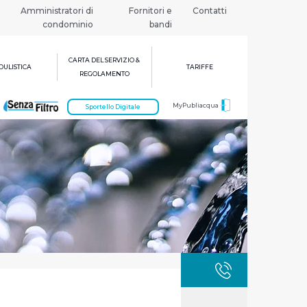
Amministratori di
Fornitori e
Contatti
condominio
bandi
CARTA DEL SERVIZIO &
ULISTICA
TARIFFE
REGOLAMENTO
MyPubliacqua
Sportello Digitale
GUASTI
800 3