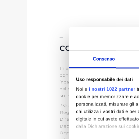
CONTRIBUTI PUB
Consenso
In applicazione dell’articolo 1, 
concorrenza), che ha introdotto o
Uso responsabile dei dati
incarichi retribuiti e comunque 
dalle pubbliche amministrazioni e S
Noi e
i nostri 1022 partner
t
su investimenti Deliberati dalle Au
cookie per memorizzare e acce
personalizzati, misurare gli an
Tra questi
:
chi utilizza i vostri dati e pe
Regione Toscana
digitale in cui avete effettua
Direzione Ambiente ed Energia
Decreto Dirigenziale n.20288 del
dalla Dichiarazione sui cookie
Oggetto dell'atto: Impegno Publi