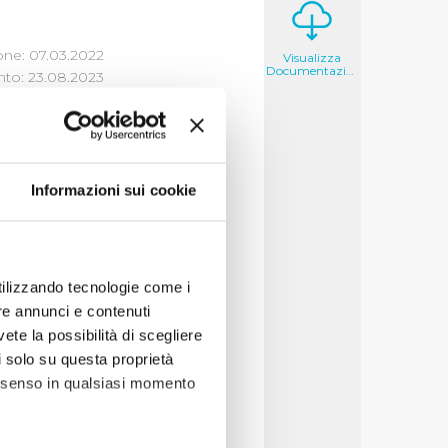
one: 07.03.2022
Visualizza
Documentazione
to: 23.08.2023
Informazioni sui cookie
ercato e la
oni, contributi,
re a 10.000 euro
llegati i contributi
utilizzando tecnologie come i
re annunci e contenuti
vete la possibilità di scegliere
li solo su questa proprietà
consenso in qualsiasi momento