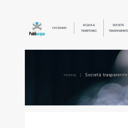
ACQUA &
SOCIETÀ
CHI SIAMO
TERRITORIO
TRASPARENTE
Home
|
Società trasparente