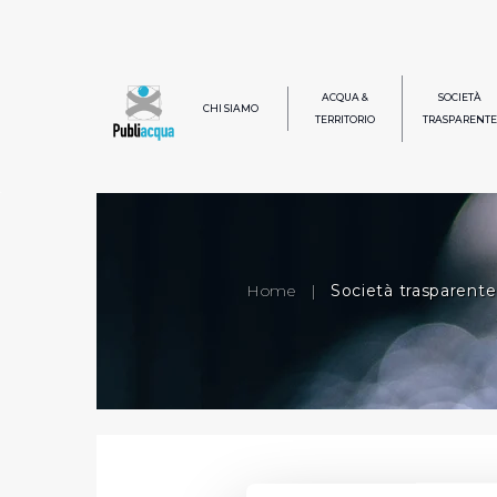
ACQUA &
SOCIETÀ
CHI SIAMO
TERRITORIO
TRASPARENTE
Home
|
Società trasparente