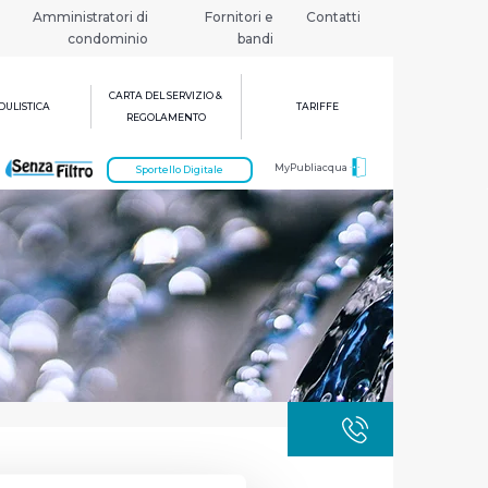
Amministratori di
Fornitori e
Contatti
condominio
bandi
CARTA DEL SERVIZIO &
ULISTICA
TARIFFE
REGOLAMENTO
MyPubliacqua
Sportello Digitale
GUASTI
800 3