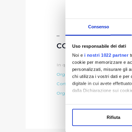
Consenso
CONTROLLI E RIL
Uso responsabile dei dati
Noi e
i nostri 1022 partner
t
cookie per memorizzare e acce
In questa sezione è possibile trov
personalizzati, misurare gli an
Organi di controllo che svolge le 
chi utilizza i vostri dati e pe
digitale in cui avete effettua
Corte dei Conti
dalla Dichiarazione sui cookie
Organi di revisione amministrativ
Con il tuo consenso, vorrem
raccogliere informazi
Rifiuta
Identificare il tuo di
digitali).