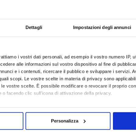
D
Dat
Dettagli
Impostazioni degli annunci
IEVI SULL'AMMINISTRAZIONE
rattiamo i vostri dati personali, ad esempio il vostro numero IP, 
dere alle informazioni sul vostro dispositivo al fine di pubblica
are le seguenti informazioni:
nunci e i contenuti, ricercare il pubblico e sviluppare i servizi. A
funzioni di OIV
r quali scopi. Le vostre scelte in materia di privacy sono applicabi
to le vostre scelte. È possibile modificare o revocare il proprio 
 o facendo clic sull'icona di attivazione della privacy.
a e contabile
mo anche:
oni sulla tua posizione geografica, con un'approssimazione di qu
Personalizza
spositivo, scansionandolo attivamente alla ricerca di caratteristich