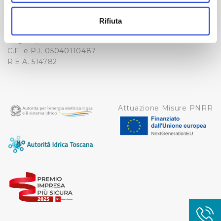
-
Con il tuo consenso, vorremmo anche:
WHISTLEBLOWING
raccogliere informazioni sulla tua posizione
Cap. Soc. 150.280.056,72
Rifiuta
CREDITS
geografica, con un'approssimazione di qualche
i.v.
Reg Imprese Firenze
metro,
C.F. e P.I. 05040110487
Identificare il tuo dispositivo, scansionandolo
R.E.A. 514782
attivamente alla ricerca di caratteristiche specifiche
(impronte digitali).
Approfondisci come vengono elaborati i tuoi dati personali
e imposta le tue preferenze nella
sezione dettagli
. Puoi
Attuazione Misure PNRR
modificare o ritirare il tuo consenso in qualsiasi momento
dalla Dichiarazione sui cookie.
Utilizziamo dei cookie tecnici necessari per rendere
fruibile il sito web abilitandone funzionalità di base quali
la navigazione sulle pagine e l'accesso alle aree
protette. In linea con le preferenze manifestate
dall’Utente e con i consensi dallo stesso prestati, i
cookie possono essere inoltre utilizzati per analizzare il
traffico sul nostro sito web, per personalizzare