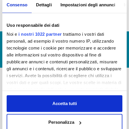
Consenso
Dettagli
Impostazioni degli annunci
In
idrico integrato
Uso responsabile dei dati
Noi e
i nostri 1022 partner
trattiamo i vostri dati
© Copyright 2017 - 2026
GLOSSARIO
personali, ad esempio il vostro numero IP, utilizzando
tecnologie come i cookie per memorizzare e accedere
GIUDICA IL SERVIZIO
alle informazioni sul vostro dispositivo al fine di
LAVORA CON NOI
pubblicare annunci e contenuti personalizzati, misurare
gli annunci e i contenuti, ricercare il pubblico e sviluppare
i servizi. Avete la possibilità di scegliere chi utilizza i
vostri dati e per quali scopi. Le vostre scelte in materia di
-
-
privacy sono applicabili solo su questa proprietà digitale
Publiacqua S.p.A
in cui avete effettuato le vostre scelte. È possibile
FAQ
Via Villamagna 90/c -
modificare o revocare il proprio consenso in qualsiasi
Accetta tutti
PRIVACY POLICY
50126 Fi
momento dalla Dichiarazione sui cookie o facendo clic
Tel. +39 055688903
NOTE LEGALI
sull'icona di attivazione della privacy.
Fax. +39 0556862495
Personalizza
COOKIE