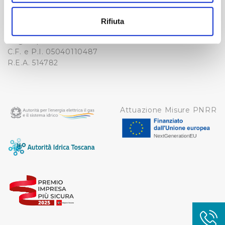
-
Con il tuo consenso, vorremmo anche:
WHISTLEBLOWING
raccogliere informazioni sulla tua posizione
Cap. Soc. 150.280.056,72
Rifiuta
CREDITS
geografica, con un'approssimazione di qualche
i.v.
Reg Imprese Firenze
metro,
C.F. e P.I. 05040110487
Identificare il tuo dispositivo, scansionandolo
R.E.A. 514782
attivamente alla ricerca di caratteristiche specifiche
(impronte digitali).
Approfondisci come vengono elaborati i tuoi dati personali
e imposta le tue preferenze nella
sezione dettagli
. Puoi
Attuazione Misure PNRR
modificare o ritirare il tuo consenso in qualsiasi momento
dalla Dichiarazione sui cookie.
Utilizziamo dei cookie tecnici necessari per rendere
fruibile il sito web abilitandone funzionalità di base quali
la navigazione sulle pagine e l'accesso alle aree
protette. In linea con le preferenze manifestate
dall’Utente e con i consensi dallo stesso prestati, i
cookie possono essere inoltre utilizzati per analizzare il
traffico sul nostro sito web, per personalizzare