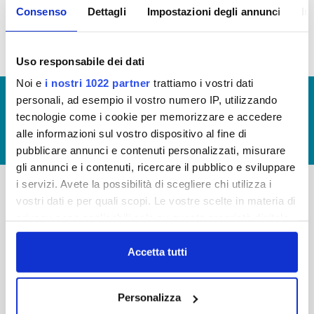
Consenso
Dettagli
Impostazioni degli annunci
In
idrico integrato
Uso responsabile dei dati
Noi e
i nostri 1022 partner
trattiamo i vostri dati
© Copyright 2017 - 2026
GLOSSARIO
personali, ad esempio il vostro numero IP, utilizzando
tecnologie come i cookie per memorizzare e accedere
GIUDICA IL SERVIZIO
alle informazioni sul vostro dispositivo al fine di
LAVORA CON NOI
pubblicare annunci e contenuti personalizzati, misurare
gli annunci e i contenuti, ricercare il pubblico e sviluppare
i servizi. Avete la possibilità di scegliere chi utilizza i
vostri dati e per quali scopi. Le vostre scelte in materia di
-
-
privacy sono applicabili solo su questa proprietà digitale
Publiacqua S.p.A
in cui avete effettuato le vostre scelte. È possibile
FAQ
Via Villamagna 90/c -
modificare o revocare il proprio consenso in qualsiasi
Accetta tutti
PRIVACY POLICY
50126 Fi
momento dalla Dichiarazione sui cookie o facendo clic
Tel. +39 055688903
NOTE LEGALI
sull'icona di attivazione della privacy.
Fax. +39 0556862495
Personalizza
COOKIE