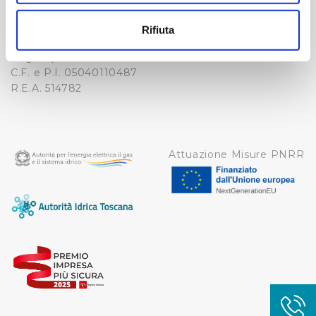
-
Con il tuo consenso, vorremmo anche:
WHISTLEBLOWING
raccogliere informazioni sulla tua posizione
Cap. Soc. 150.280.056,72
Rifiuta
CREDITS
geografica, con un'approssimazione di qualche
i.v.
Reg Imprese Firenze
metro,
C.F. e P.I. 05040110487
Identificare il tuo dispositivo, scansionandolo
R.E.A. 514782
attivamente alla ricerca di caratteristiche specifiche
(impronte digitali).
Approfondisci come vengono elaborati i tuoi dati personali
e imposta le tue preferenze nella
sezione dettagli
. Puoi
Attuazione Misure PNRR
modificare o ritirare il tuo consenso in qualsiasi momento
dalla Dichiarazione sui cookie.
Utilizziamo dei cookie tecnici necessari per rendere
fruibile il sito web abilitandone funzionalità di base quali
la navigazione sulle pagine e l'accesso alle aree
protette. In linea con le preferenze manifestate
dall’Utente e con i consensi dallo stesso prestati, i
cookie possono essere inoltre utilizzati per analizzare il
traffico sul nostro sito web, per personalizzare