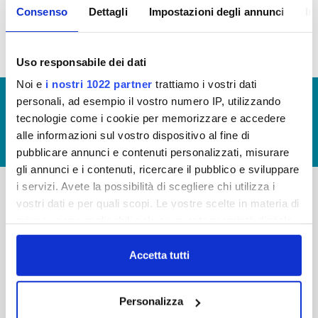
Consenso
Dettagli
Impostazioni degli annunci
In
idrico integrato
Uso responsabile dei dati
Noi e
i nostri 1022 partner
trattiamo i vostri dati
© Copyright 2017 - 2026
GLOSSARIO
personali, ad esempio il vostro numero IP, utilizzando
tecnologie come i cookie per memorizzare e accedere
GIUDICA IL SERVIZIO
alle informazioni sul vostro dispositivo al fine di
LAVORA CON NOI
pubblicare annunci e contenuti personalizzati, misurare
gli annunci e i contenuti, ricercare il pubblico e sviluppare
i servizi. Avete la possibilità di scegliere chi utilizza i
vostri dati e per quali scopi. Le vostre scelte in materia di
-
-
privacy sono applicabili solo su questa proprietà digitale
Publiacqua S.p.A
in cui avete effettuato le vostre scelte. È possibile
FAQ
Via Villamagna 90/c -
modificare o revocare il proprio consenso in qualsiasi
Accetta tutti
PRIVACY POLICY
50126 Fi
momento dalla Dichiarazione sui cookie o facendo clic
Tel. +39 055688903
NOTE LEGALI
sull'icona di attivazione della privacy.
Fax. +39 0556862495
Personalizza
COOKIE