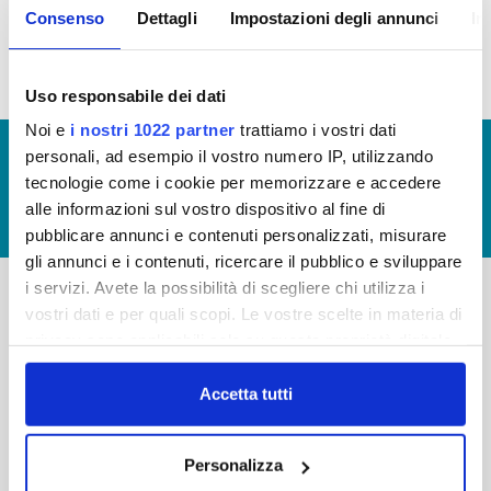
Consenso
Dettagli
Impostazioni degli annunci
In
idrico integrato
Uso responsabile dei dati
Noi e
i nostri 1022 partner
trattiamo i vostri dati
© Copyright 2017 - 2026
GLOSSARIO
personali, ad esempio il vostro numero IP, utilizzando
tecnologie come i cookie per memorizzare e accedere
GIUDICA IL SERVIZIO
alle informazioni sul vostro dispositivo al fine di
LAVORA CON NOI
pubblicare annunci e contenuti personalizzati, misurare
gli annunci e i contenuti, ricercare il pubblico e sviluppare
i servizi. Avete la possibilità di scegliere chi utilizza i
vostri dati e per quali scopi. Le vostre scelte in materia di
-
-
privacy sono applicabili solo su questa proprietà digitale
Publiacqua S.p.A
in cui avete effettuato le vostre scelte. È possibile
FAQ
Via Villamagna 90/c -
modificare o revocare il proprio consenso in qualsiasi
Accetta tutti
PRIVACY POLICY
50126 Fi
momento dalla Dichiarazione sui cookie o facendo clic
Tel. +39 055688903
NOTE LEGALI
sull'icona di attivazione della privacy.
Fax. +39 0556862495
Personalizza
COOKIE