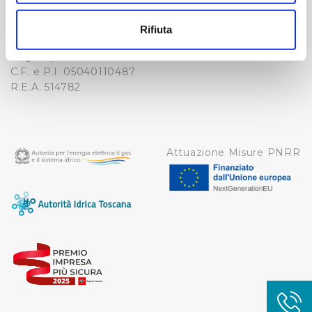
-
Con il tuo consenso, vorremmo anche:
WHISTLEBLOWING
raccogliere informazioni sulla tua posizione
Cap. Soc. 150.280.056,72
Rifiuta
CREDITS
geografica, con un'approssimazione di qualche
i.v.
Reg Imprese Firenze
metro,
C.F. e P.I. 05040110487
Identificare il tuo dispositivo, scansionandolo
R.E.A. 514782
attivamente alla ricerca di caratteristiche specifiche
(impronte digitali).
Approfondisci come vengono elaborati i tuoi dati personali
e imposta le tue preferenze nella
sezione dettagli
. Puoi
Attuazione Misure PNRR
modificare o ritirare il tuo consenso in qualsiasi momento
dalla Dichiarazione sui cookie.
Utilizziamo dei cookie tecnici necessari per rendere
fruibile il sito web abilitandone funzionalità di base quali
la navigazione sulle pagine e l'accesso alle aree
protette. In linea con le preferenze manifestate
dall’Utente e con i consensi dallo stesso prestati, i
cookie possono essere inoltre utilizzati per analizzare il
traffico sul nostro sito web, per personalizzare