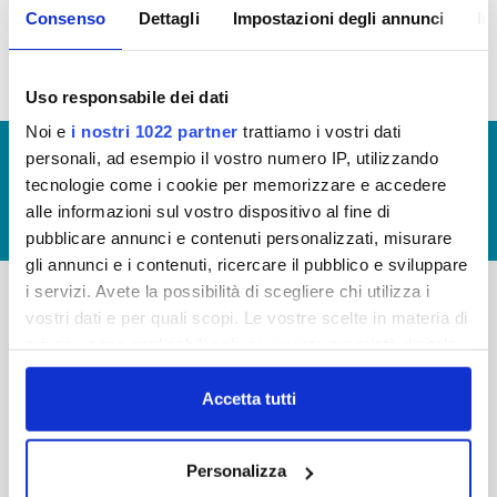
Consenso
Dettagli
Impostazioni degli annunci
In
idrico integrato (visualizzazione documentazione)
Uso responsabile dei dati
Noi e
i nostri 1022 partner
trattiamo i vostri dati
© Copyright 2017 - 2026
GLOSSARIO
personali, ad esempio il vostro numero IP, utilizzando
tecnologie come i cookie per memorizzare e accedere
GIUDICA IL SERVIZIO
alle informazioni sul vostro dispositivo al fine di
LAVORA CON NOI
pubblicare annunci e contenuti personalizzati, misurare
gli annunci e i contenuti, ricercare il pubblico e sviluppare
i servizi. Avete la possibilità di scegliere chi utilizza i
vostri dati e per quali scopi. Le vostre scelte in materia di
-
-
privacy sono applicabili solo su questa proprietà digitale
Publiacqua S.p.A
in cui avete effettuato le vostre scelte. È possibile
FAQ
Via Villamagna 90/c -
modificare o revocare il proprio consenso in qualsiasi
Accetta tutti
PRIVACY POLICY
50126 Fi
momento dalla Dichiarazione sui cookie o facendo clic
Tel. +39 055688903
NOTE LEGALI
sull'icona di attivazione della privacy.
Fax. +39 0556862495
Personalizza
COOKIE