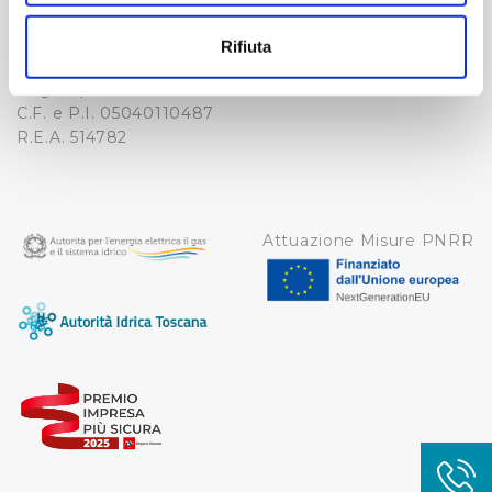
-
Con il tuo consenso, vorremmo anche:
WHISTLEBLOWING
raccogliere informazioni sulla tua posizione
Cap. Soc. 150.280.056,72
Rifiuta
CREDITS
geografica, con un'approssimazione di qualche
i.v.
Reg Imprese Firenze
metro,
C.F. e P.I. 05040110487
Identificare il tuo dispositivo, scansionandolo
R.E.A. 514782
attivamente alla ricerca di caratteristiche specifiche
(impronte digitali).
Approfondisci come vengono elaborati i tuoi dati personali
e imposta le tue preferenze nella
sezione dettagli
. Puoi
Attuazione Misure PNRR
modificare o ritirare il tuo consenso in qualsiasi momento
dalla Dichiarazione sui cookie.
Utilizziamo dei cookie tecnici necessari per rendere
fruibile il sito web abilitandone funzionalità di base quali
la navigazione sulle pagine e l'accesso alle aree
protette. In linea con le preferenze manifestate
dall’Utente e con i consensi dallo stesso prestati, i
cookie possono essere inoltre utilizzati per analizzare il
traffico sul nostro sito web, per personalizzare