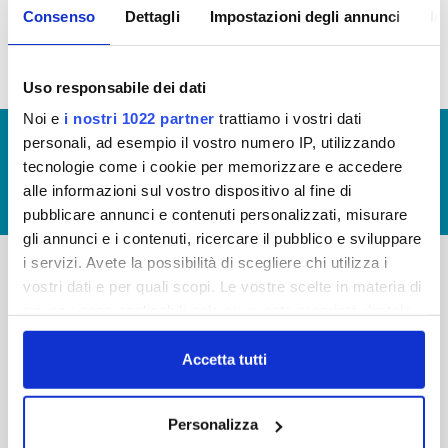
Consenso
Dettagli
Impostazioni degli annunci
In
idrico integrato
Uso responsabile dei dati
Noi e
i nostri 1022 partner
trattiamo i vostri dati
© Copyright 2017 - 2026
GLOSSARIO
personali, ad esempio il vostro numero IP, utilizzando
tecnologie come i cookie per memorizzare e accedere
GIUDICA IL SERVIZIO
alle informazioni sul vostro dispositivo al fine di
LAVORA CON NOI
pubblicare annunci e contenuti personalizzati, misurare
gli annunci e i contenuti, ricercare il pubblico e sviluppare
i servizi. Avete la possibilità di scegliere chi utilizza i
vostri dati e per quali scopi. Le vostre scelte in materia di
-
-
privacy sono applicabili solo su questa proprietà digitale
Publiacqua S.p.A
in cui avete effettuato le vostre scelte. È possibile
FAQ
Via Villamagna 90/c -
modificare o revocare il proprio consenso in qualsiasi
Accetta tutti
PRIVACY POLICY
50126 Fi
momento dalla Dichiarazione sui cookie o facendo clic
Tel. +39 055688903
NOTE LEGALI
sull'icona di attivazione della privacy.
Fax. +39 0556862495
Personalizza
COOKIE