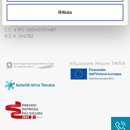
-
Con il tuo consenso, vorremmo anche:
WHISTLEBLOWING
raccogliere informazioni sulla tua posizione
Cap. Soc. 150.280.056,72
Rifiuta
CREDITS
geografica, con un'approssimazione di qualche
i.v.
Reg Imprese Firenze
metro,
C.F. e P.I. 05040110487
Identificare il tuo dispositivo, scansionandolo
R.E.A. 514782
attivamente alla ricerca di caratteristiche specifiche
(impronte digitali).
Approfondisci come vengono elaborati i tuoi dati personali
e imposta le tue preferenze nella
sezione dettagli
. Puoi
Attuazione Misure PNRR
modificare o ritirare il tuo consenso in qualsiasi momento
dalla Dichiarazione sui cookie.
Utilizziamo dei cookie tecnici necessari per rendere
fruibile il sito web abilitandone funzionalità di base quali
la navigazione sulle pagine e l'accesso alle aree
protette. In linea con le preferenze manifestate
dall’Utente e con i consensi dallo stesso prestati, i
cookie possono essere inoltre utilizzati per analizzare il
traffico sul nostro sito web, per personalizzare