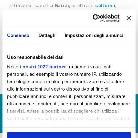
attraverso specifici
Bandi,
le attività
culturali
,
sportive
,
sociali
e ambientali.
Nomina della Commissione
Sponsorizzazioni
(dal 2 novembre 2023 al 31
Consenso
Dettagli
Impostazioni degli annunci
In
Dicrembre 2024) per la valutazione dei progetti
presentati tramite bando
Nomina della Commissione
Uso responsabile dei dati
Sponsorizzazioni
(valida fino al 2 novembre) per la
valutazione dei progetti presentati tramite bando
Noi e
i nostri 1022 partner
trattiamo i vostri dati
personali, ad esempio il vostro numero IP, utilizzando
tecnologie come i cookie per memorizzare e accedere
alle informazioni sul vostro dispositivo al fine di
pubblicare annunci e contenuti personalizzati, misurare
© Copyright 2017 - 2026
GLOSSARIO
gli annunci e i contenuti, ricercare il pubblico e sviluppare
i servizi. Avete la possibilità di scegliere chi utilizza i
GIUDICA IL SERVIZIO
vostri dati e per quali scopi. Le vostre scelte in materia di
LAVORA CON NOI
privacy sono applicabili solo su questa proprietà digitale
in cui avete effettuato le vostre scelte. È possibile