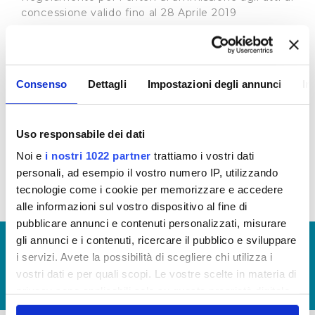
concessione valido fino al 28 Aprile 2019
Regolamento per i criteri di ammissione agli atti di
concessione valido dal 29 Aprile 2019 fino al 2
Luglio 2019
Consenso
Dettagli
Impostazioni degli annunci
In
Regolamento per i criteri di ammissione agli atti di
concessione in vigore dal 3 Luglio 2019
Per l'annualità 2019 potranno essere istruite le
Uso responsabile dei dati
sole richieste di sponsorizzazione ricevute
Noi e
i nostri 1022 partner
trattiamo i vostri dati
entro e non oltre il 15/09/2019
personali, ad esempio il vostro numero IP, utilizzando
tecnologie come i cookie per memorizzare e accedere
alle informazioni sul vostro dispositivo al fine di
pubblicare annunci e contenuti personalizzati, misurare
gli annunci e i contenuti, ricercare il pubblico e sviluppare
© Copyright 2017 - 2026
GLOSSARIO
i servizi. Avete la possibilità di scegliere chi utilizza i
GIUDICA IL SERVIZIO
vostri dati e per quali scopi. Le vostre scelte in materia di
LAVORA CON NOI
privacy sono applicabili solo su questa proprietà digitale
in cui avete effettuato le vostre scelte. È possibile