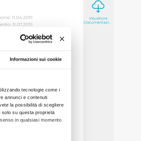
one: 11.04.2019
Visualizza
Documentazione
nto: 11.07.2019
Informazioni sui cookie
o al 2 Luglio 2019
utilizzando tecnologie come i
re annunci e contenuti
vute entro e non
vete la possibilità di scegliere
li solo su questa proprietà
consenso in qualsiasi momento