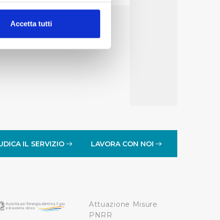
alche metro,
Accetta tutti
e specifiche (impronte
ezione dettagli
. Puoi
lità di base quali la
te dall’Utente e con i
affico sul nostro sito web,
idendo informazioni sul
 di analisi dei dati web,
UDICA IL SERVIZIO
LAVORA CON NOI
oni che l’Utente ha fornito
r le finalità sopra indicate.
Attuazione Misure
onando i singoli cookie
PNRR