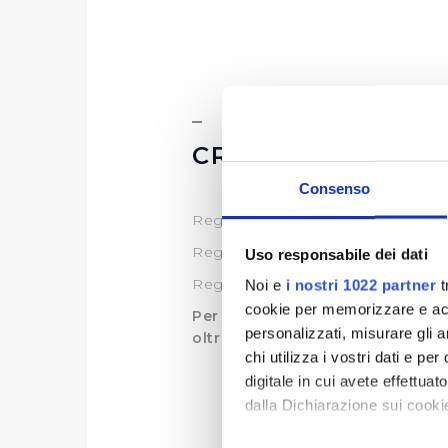
CRITERI E MODAL
Consenso
Regolamento per i criteri di ammis
Regolamento per i criteri di ammis
Uso responsabile dei dati
Regolamento per i criteri di ammi
Noi e
i nostri 1022 partner
t
cookie per memorizzare e acce
Per l'annualità 2019 potranno es
personalizzati, misurare gli an
oltre il 15/09/2019
chi utilizza i vostri dati e pe
digitale in cui avete effettua
dalla Dichiarazione sui cookie