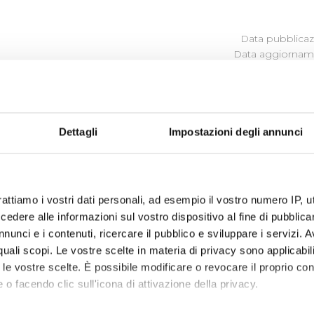
Data pubblicazi
Data aggiorname
ITÀ
Dettagli
Impostazioni degli annunci
sione agli atti di concessione valido fino al 28 Aprile 2019
sione agli atti di concessione valido dal 29 Aprile 2019 fin
ssione agli atti di concessione in vigore dal 3 Luglio 2019
rattiamo i vostri dati personali, ad esempio il vostro numero IP, 
dere alle informazioni sul vostro dispositivo al fine di pubblica
sere istruite le sole richieste di sponsorizzazione rice
nunci e i contenuti, ricercare il pubblico e sviluppare i servizi. A
r quali scopi. Le vostre scelte in materia di privacy sono applicabi
to le vostre scelte. È possibile modificare o revocare il proprio 
 o facendo clic sull'icona di attivazione della privacy.