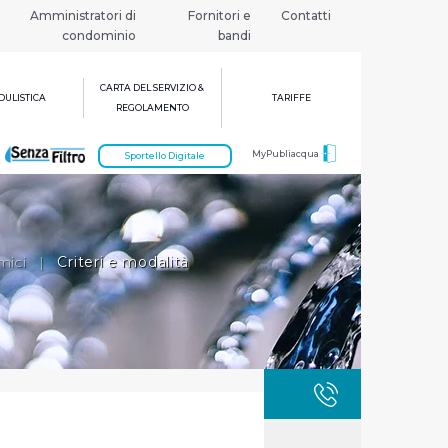
Amministratori di
Fornitori e
Contatti
condominio
bandi
CARTA DEL SERVIZIO &
ULISTICA
TARIFFE
REGOLAMENTO
MyPubliacqua
Sportello Digitale
mici
|
Criteri e modalità
GUASTI
800 3