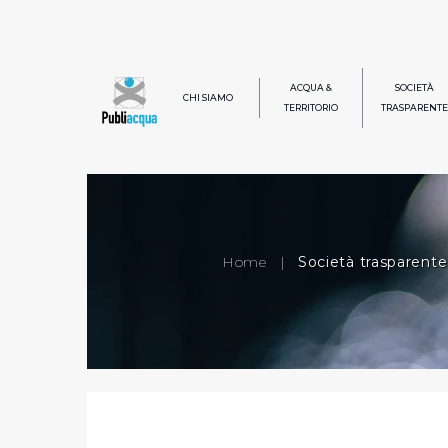
ACQUA &
SOCIETÀ
CHI SIAMO
TERRITORIO
TRASPARENTE
Home
|
Società trasparente