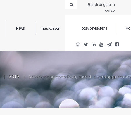
Bandi di gara in
corso
NEWS
COSA DEVI SAPERE
MOD
EDUCAZIONE
|
2019
|
Sovvenzioni, contributi, sussidi e vantaggi econo