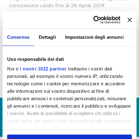
concessione valido fino al 28 Aprile 2019
Regolamento per i criteri di ammissione agli atti di
concessione valido dal 29 Aprile 2019 fino al 2
Luglio 2019
Consenso
Dettagli
Impostazioni degli annunci
In
Regolamento per i criteri di ammissione agli atti di
concessione in vigore dal 3 Luglio 2019
Per l'annualità 2019 potranno essere istruite le
Uso responsabile dei dati
sole richieste di sponsorizzazione ricevute
Noi e
i nostri 1022 partner
trattiamo i vostri dati
entro e non oltre il 15/09/2019
personali, ad esempio il vostro numero IP, utilizzando
tecnologie come i cookie per memorizzare e accedere
alle informazioni sul vostro dispositivo al fine di
pubblicare annunci e contenuti personalizzati, misurare
gli annunci e i contenuti, ricercare il pubblico e sviluppare
© Copyright 2017 - 2026
GLOSSARIO
i servizi. Avete la possibilità di scegliere chi utilizza i
GIUDICA IL SERVIZIO
vostri dati e per quali scopi. Le vostre scelte in materia di
LAVORA CON NOI
privacy sono applicabili solo su questa proprietà digitale
in cui avete effettuato le vostre scelte. È possibile