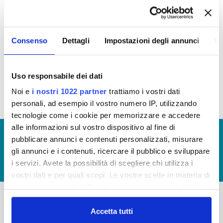
quattro specifici
Bandi,
le
attività
culturali
,
sportive
,
ambiente
e
socio
sanitarie.
Consenso
Dettagli
Impostazioni degli annunci
In
Nomina della Commissione Sponsorizzazioni
per la
valutazione dei progetti presentati tramite bando
Uso responsabile dei dati
Noi e
i nostri 1022 partner
trattiamo i vostri dati
personali, ad esempio il vostro numero IP, utilizzando
tecnologie come i cookie per memorizzare e accedere
alle informazioni sul vostro dispositivo al fine di
© Copyright 2017 - 2026
GLOSSARIO
pubblicare annunci e contenuti personalizzati, misurare
GIUDICA IL SERVIZIO
gli annunci e i contenuti, ricercare il pubblico e sviluppare
i servizi. Avete la possibilità di scegliere chi utilizza i
LAVORA CON NOI
vostri dati e per quali scopi. Le vostre scelte in materia di
privacy sono applicabili solo su questa proprietà digitale
in cui avete effettuato le vostre scelte. È possibile
modificare o revocare il proprio consenso in qualsiasi
Accetta tutti
-
-
momento dalla Dichiarazione sui cookie o facendo clic