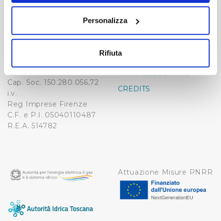
Publiacqua S.p.A
FAQ
sull'icona di attivazione della privacy.
Via Villamagna 90/c -
Personalizza
PRIVACY POLICY
50126 Fi
Con il tuo consenso, vorremmo anche:
Tel. +39 055688903
NOTE LEGALI
raccogliere informazioni sulla tua posizione
Fax. +39 0556862495
Rifiuta
COOKIE
geografica, con un'approssimazione di qualche
-
metro,
WHISTLEBLOWING
Cap. Soc. 150.280.056,72
Identificare il tuo dispositivo, scansionandolo
CREDITS
i.v.
attivamente alla ricerca di caratteristiche specifiche
Reg Imprese Firenze
(impronte digitali).
C.F. e P.I. 05040110487
Approfondisci come vengono elaborati i tuoi dati personali
R.E.A. 514782
e imposta le tue preferenze nella
sezione dettagli
. Puoi
modificare o ritirare il tuo consenso in qualsiasi momento
dalla Dichiarazione sui cookie.
Attuazione Misure PNRR
Utilizziamo dei cookie tecnici necessari per rendere
fruibile il sito web abilitandone funzionalità di base quali
la navigazione sulle pagine e l'accesso alle aree
protette. In linea con le preferenze manifestate