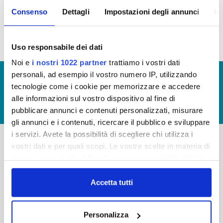
amministrazioni pubbliche, ex art. 2 bis, comma 3
Consenso
Dettagli
Impostazioni degli annunci
In
del D.Lgs 33/2013
Uso responsabile dei dati
Noi e
i nostri 1022 partner
trattiamo i vostri dati
personali, ad esempio il vostro numero IP, utilizzando
© Copyright 2017 - 2026
GLOSSARIO
tecnologie come i cookie per memorizzare e accedere
GIUDICA IL SERVIZIO
alle informazioni sul vostro dispositivo al fine di
LAVORA CON NOI
pubblicare annunci e contenuti personalizzati, misurare
gli annunci e i contenuti, ricercare il pubblico e sviluppare
i servizi. Avete la possibilità di scegliere chi utilizza i
vostri dati e per quali scopi. Le vostre scelte in materia di
-
-
privacy sono applicabili solo su questa proprietà digitale
in cui avete effettuato le vostre scelte. È possibile
Publiacqua S.p.A
FAQ
modificare o revocare il proprio consenso in qualsiasi
Accetta tutti
Via Villamagna 90/c -
PRIVACY POLICY
momento dalla Dichiarazione sui cookie o facendo clic
50126 Fi
Tel. +39 055688903
sull'icona di attivazione della privacy.
NOTE LEGALI
Personalizza
Fax. +39 0556862495