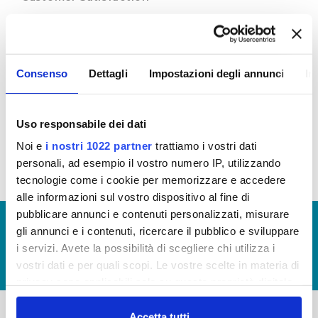
Attraverso l’indagine di customer, Publiacqua
ascolta e cerca di comprendere i bisogni, i
desideri che il cittadino esprime sul servizio idrico
integrato ed in base a questi orienta le proprie
Consenso
Dettagli
Impostazioni degli annunci
In
scelte, le proprie decisioni per cercare di migliorare
il servizio.
Scarica le ultime Customer disponibili (visualizza
Uso responsabile dei dati
documentazione)
Noi e
i nostri 1022 partner
trattiamo i vostri dati
personali, ad esempio il vostro numero IP, utilizzando
tecnologie come i cookie per memorizzare e accedere
alle informazioni sul vostro dispositivo al fine di
pubblicare annunci e contenuti personalizzati, misurare
© Copyright 2017 - 2026
GLOSSARIO
gli annunci e i contenuti, ricercare il pubblico e sviluppare
GIUDICA IL SERVIZIO
i servizi. Avete la possibilità di scegliere chi utilizza i
vostri dati e per quali scopi. Le vostre scelte in materia di
LAVORA CON NOI
privacy sono applicabili solo su questa proprietà digitale
in cui avete effettuato le vostre scelte. È possibile
modificare o revocare il proprio consenso in qualsiasi
Accetta tutti