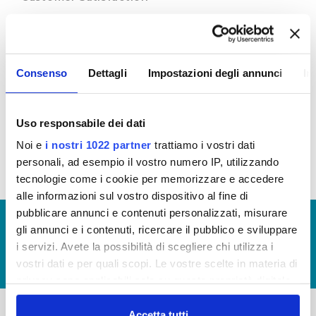
Attraverso l’indagine di customer, Publiacqua
ascolta e cerca di comprendere i bisogni, i
desideri che il cittadino esprime sul servizio idrico
integrato ed in base a questi orienta le proprie
Consenso
Dettagli
Impostazioni degli annunci
In
scelte, le proprie decisioni per cercare di migliorare
il servizio.
Scarica le ultime Customer disponibili (visualizza
Uso responsabile dei dati
documentazione)
Noi e
i nostri 1022 partner
trattiamo i vostri dati
personali, ad esempio il vostro numero IP, utilizzando
tecnologie come i cookie per memorizzare e accedere
alle informazioni sul vostro dispositivo al fine di
pubblicare annunci e contenuti personalizzati, misurare
© Copyright 2017 - 2026
GLOSSARIO
gli annunci e i contenuti, ricercare il pubblico e sviluppare
GIUDICA IL SERVIZIO
i servizi. Avete la possibilità di scegliere chi utilizza i
vostri dati e per quali scopi. Le vostre scelte in materia di
LAVORA CON NOI
privacy sono applicabili solo su questa proprietà digitale
in cui avete effettuato le vostre scelte. È possibile
modificare o revocare il proprio consenso in qualsiasi
Accetta tutti