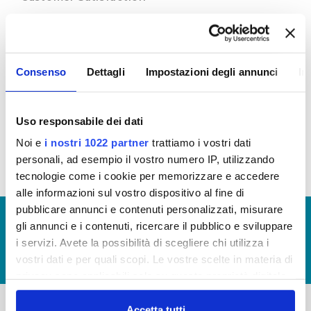
Attraverso l’indagine di customer, Publiacqua
ascolta e cerca di comprendere i bisogni, i
desideri che il cittadino esprime sul servizio idrico
integrato ed in base a questi orienta le proprie
Consenso
Dettagli
Impostazioni degli annunci
In
scelte, le proprie decisioni per cercare di migliorare
il servizio.
Scarica le ultime Customer disponibili (visualizza
Uso responsabile dei dati
documentazione)
Noi e
i nostri 1022 partner
trattiamo i vostri dati
personali, ad esempio il vostro numero IP, utilizzando
tecnologie come i cookie per memorizzare e accedere
alle informazioni sul vostro dispositivo al fine di
pubblicare annunci e contenuti personalizzati, misurare
© Copyright 2017 - 2026
GLOSSARIO
gli annunci e i contenuti, ricercare il pubblico e sviluppare
GIUDICA IL SERVIZIO
i servizi. Avete la possibilità di scegliere chi utilizza i
vostri dati e per quali scopi. Le vostre scelte in materia di
LAVORA CON NOI
privacy sono applicabili solo su questa proprietà digitale
in cui avete effettuato le vostre scelte. È possibile
modificare o revocare il proprio consenso in qualsiasi
Accetta tutti