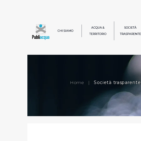
ACQUA &
SOCIETÀ
CHI SIAMO
TERRITORIO
TRASPARENTE
Home
|
Società trasparente