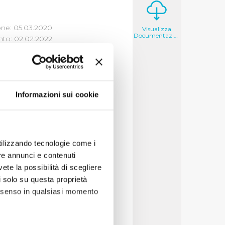
one: 05.03.2020
Visualizza
Documentazione
to: 02.02.2022
Informazioni sui cookie
deri che il cittadino
decisioni per cercare
utilizzando tecnologie come i
re annunci e contenuti
vete la possibilità di scegliere
li solo su questa proprietà
consenso in qualsiasi momento