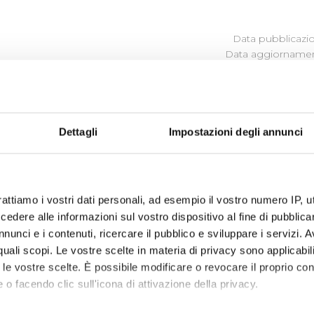
Data pubblicazi
Data aggiornamen
Dettagli
Impostazioni degli annunci
 Publiacqua ascolta e cerca di comprendere i bisogni, i desi
to ed in base a questi orienta le proprie scelte, le proprie 
rattiamo i vostri dati personali, ad esempio il vostro numero IP, 
dere alle informazioni sul vostro dispositivo al fine di pubblica
ibili (visualizza documentazione)
nunci e i contenuti, ricercare il pubblico e sviluppare i servizi. A
r quali scopi. Le vostre scelte in materia di privacy sono applicabi
to le vostre scelte. È possibile modificare o revocare il proprio 
 o facendo clic sull'icona di attivazione della privacy.