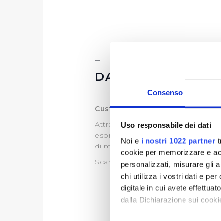
DATI ULTERIORI
Consenso
Customer Satisfaction
Attraverso l’indagine di customer,
Uso responsabile dei dati
esprime sul servizio idrico integra
Noi e
i nostri 1022 partner
t
di migliorare il servizio.
cookie per memorizzare e acce
Scarica le ultime Customer dispon
personalizzati, misurare gli an
chi utilizza i vostri dati e pe
digitale in cui avete effettua
dalla Dichiarazione sui cookie