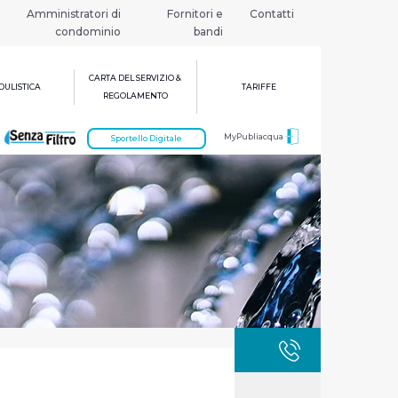
Amministratori di
Fornitori e
Contatti
condominio
bandi
CARTA DEL SERVIZIO &
ULISTICA
TARIFFE
REGOLAMENTO
MyPubliacqua
Sportello Digitale
GUASTI
800 3