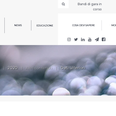
Bandi di gara in
corso
NEWS
COSA DEVI SAPERE
MOD
EDUCAZIONE
|
2020
|
Altri contenuti
|
Dati ulteriori