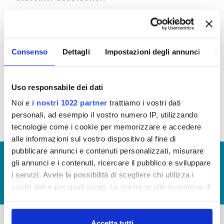
Attraverso l’indagine di customer, Publiacqua
ascolta e cerca di comprendere i bisogni, i
desideri che il cittadino esprime sul servizio idrico
integrato ed in base a questi orienta le proprie
Consenso
Dettagli
Impostazioni degli annunci
In
scelte, le proprie decisioni per cercare di migliorare
il servizio.
Scarica le ultime Customer disponibili (visualizza
Uso responsabile dei dati
documentazione)
Noi e
i nostri 1022 partner
trattiamo i vostri dati
personali, ad esempio il vostro numero IP, utilizzando
tecnologie come i cookie per memorizzare e accedere
alle informazioni sul vostro dispositivo al fine di
pubblicare annunci e contenuti personalizzati, misurare
© Copyright 2017 - 2026
GLOSSARIO
gli annunci e i contenuti, ricercare il pubblico e sviluppare
GIUDICA IL SERVIZIO
i servizi. Avete la possibilità di scegliere chi utilizza i
vostri dati e per quali scopi. Le vostre scelte in materia di
LAVORA CON NOI
privacy sono applicabili solo su questa proprietà digitale
in cui avete effettuato le vostre scelte. È possibile
modificare o revocare il proprio consenso in qualsiasi
Accetta tutti