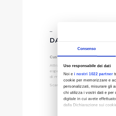
DATI ULTERIORI
Consenso
Customer Satisfaction
Attraverso l’indagine di customer,
Uso responsabile dei dati
esprime sul servizio idrico integra
Noi e
i nostri 1022 partner
t
di migliorare il servizio.
cookie per memorizzare e acce
Scarica le ultime Customer dispon
personalizzati, misurare gli an
chi utilizza i vostri dati e pe
digitale in cui avete effettua
dalla Dichiarazione sui cookie