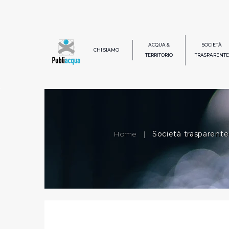
ACQUA &
SOCIETÀ
CHI SIAMO
TERRITORIO
TRASPARENTE
Home
|
Società trasparente