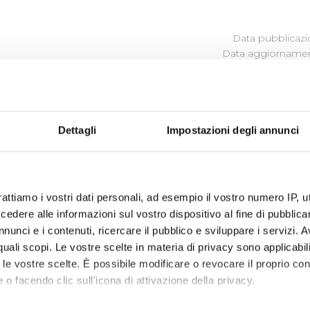
Data pubblicazi
Data aggiornamen
Dettagli
Impostazioni degli annunci
 Publiacqua ascolta e cerca di comprendere i bisogni, i desi
to ed in base a questi orienta le proprie scelte, le proprie 
rattiamo i vostri dati personali, ad esempio il vostro numero IP, 
dere alle informazioni sul vostro dispositivo al fine di pubblica
ibili (visualizza documentazione)
nunci e i contenuti, ricercare il pubblico e sviluppare i servizi. A
r quali scopi. Le vostre scelte in materia di privacy sono applicabi
to le vostre scelte. È possibile modificare o revocare il proprio 
 o facendo clic sull'icona di attivazione della privacy.