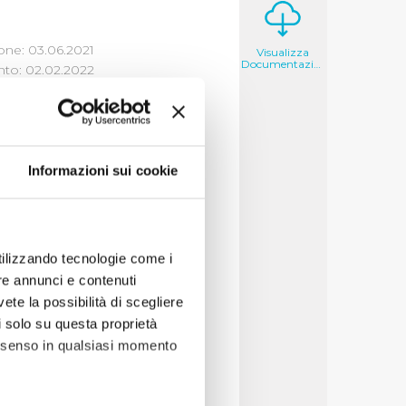
one: 03.06.2021
Visualizza
Documentazione
to: 02.02.2022
Informazioni sui cookie
deri che il cittadino
decisioni per cercare
utilizzando tecnologie come i
re annunci e contenuti
vete la possibilità di scegliere
li solo su questa proprietà
consenso in qualsiasi momento