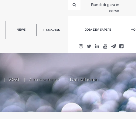
Bandi di gara in
corso
NEWS
COSA DEVI SAPERE
MOD
EDUCAZIONE
|
2021
|
Altri contenuti
|
Dati ulteriori