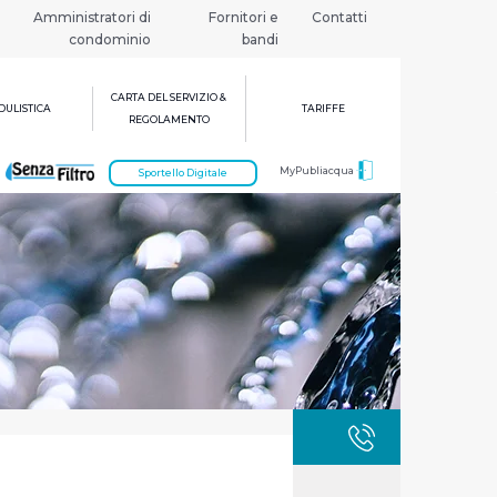
Amministratori di
Fornitori e
Contatti
condominio
bandi
CARTA DEL SERVIZIO &
ULISTICA
TARIFFE
REGOLAMENTO
MyPubliacqua
Sportello Digitale
GUASTI
800 3