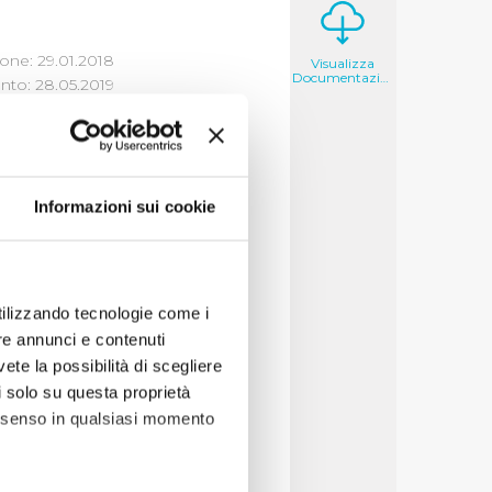
one: 29.01.2018
Visualizza
Documentazione
to: 28.05.2019
Informazioni sui cookie
utilizzando tecnologie come i
re annunci e contenuti
deri che il cittadino
vete la possibilità di scegliere
decisioni per cercare
li solo su questa proprietà
consenso in qualsiasi momento