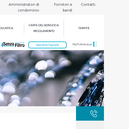
Amministratori di
Fornitori e
Contatti
condominio
bandi
CARTA DEL SERVIZIO &
ULISTICA
TARIFFE
REGOLAMENTO
MyPubliacqua
Sportello Digitale
GUASTI
800 3