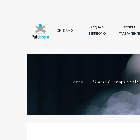
ACQUA &
SOCIETÀ
CHI SIAMO
TERRITORIO
TRASPARENTE
Home
|
Società trasparente