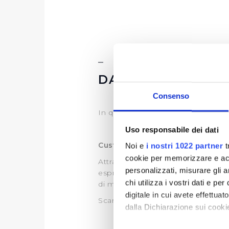
DATI ULTERIORI
Consenso
In questa sezione è possibile es
Uso responsabile dei dati
Customer Satisfaction
Noi e
i nostri 1022 partner
t
cookie per memorizzare e acce
Attraverso l’indagine di customer,
personalizzati, misurare gli an
esprime sul servizio idrico integra
chi utilizza i vostri dati e pe
di migliorare il servizio.
digitale in cui avete effettua
Scarica le ultime Customer dispon
dalla Dichiarazione sui cookie