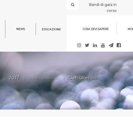
Bandi di gara in
corso
NEWS
COSA DEVI SAPERE
MOD
EDUCAZIONE
|
2017
|
Altri contenuti
|
Dati ulteriori