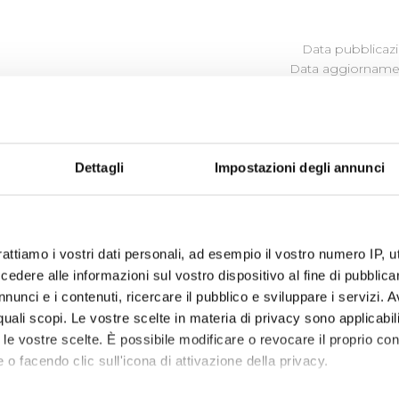
Data pubblicazi
Data aggiornamen
Dettagli
Impostazioni degli annunci
aminare
la qualità del servizio erogato
rattiamo i vostri dati personali, ad esempio il vostro numero IP, 
dere alle informazioni sul vostro dispositivo al fine di pubblica
 Publiacqua ascolta e cerca di comprendere i bisogni, i desi
nunci e i contenuti, ricercare il pubblico e sviluppare i servizi. A
to ed in base a questi orienta le proprie scelte, le proprie 
r quali scopi. Le vostre scelte in materia di privacy sono applicabi
to le vostre scelte. È possibile modificare o revocare il proprio 
ibili (visualizza documentazione)
 o facendo clic sull'icona di attivazione della privacy.