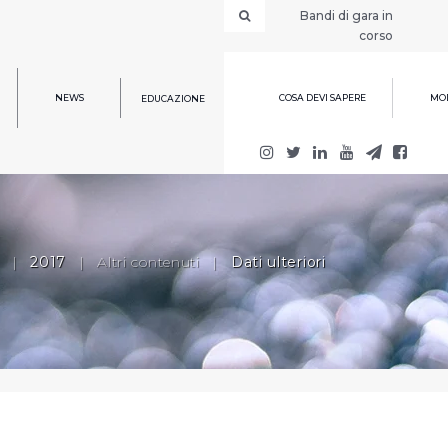
Bandi di gara in
corso
NEWS
COSA DEVI SAPERE
MOD
EDUCAZIONE
|
2017
|
Altri contenuti
|
Dati ulteriori