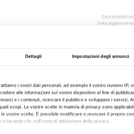
Data pubblicazi
Data aggiornamen
Dettagli
Impostazioni degli annunci
aminare
la qualità del servizio erogato
rattiamo i vostri dati personali, ad esempio il vostro numero IP, 
dere alle informazioni sul vostro dispositivo al fine di pubblica
 Publiacqua ascolta e cerca di comprendere i bisogni, i desi
nunci e i contenuti, ricercare il pubblico e sviluppare i servizi. A
to ed in base a questi orienta le proprie scelte, le proprie 
r quali scopi. Le vostre scelte in materia di privacy sono applicabi
to le vostre scelte. È possibile modificare o revocare il proprio 
ibili (visualizza documentazione)
 o facendo clic sull'icona di attivazione della privacy.