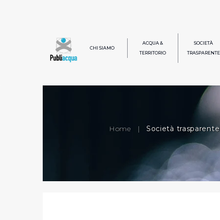
ACQUA &
SOCIETÀ
CHI SIAMO
TERRITORIO
TRASPARENTE
Home
|
Società trasparente