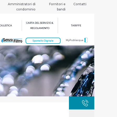
Amministratori di
Fornitori e
Contatti
condominio
bandi
CARTA DEL SERVIZIO &
ULISTICA
TARIFFE
REGOLAMENTO
MyPubliacqua
Sportello Digitale
GUASTI
800 3