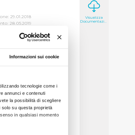
one: 29.01.2018
Visualizza
Documentazione
to: 28.05.2019
Informazioni sui cookie
utilizzando tecnologie come i
re annunci e contenuti
deri che il cittadino
vete la possibilità di scegliere
decisioni per cercare
li solo su questa proprietà
consenso in qualsiasi momento