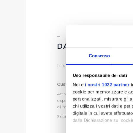
DATI ULTERIORI
Consenso
In questa sezione è possibile es
Uso responsabile dei dati
Customer Satisfaction
Noi e
i nostri 1022 partner
t
cookie per memorizzare e acce
Attraverso l’indagine di customer,
personalizzati, misurare gli an
esprime sul servizio idrico integra
chi utilizza i vostri dati e pe
di migliorare il servizio.
digitale in cui avete effettua
Scarica le ultime Customer dispon
dalla Dichiarazione sui cookie