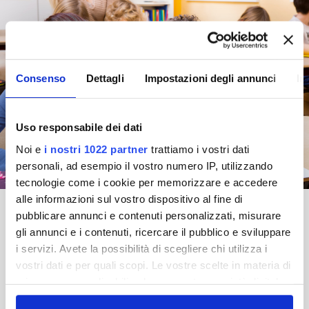
Consenso
Dettagli
Impostazioni degli annunci
In
Uso responsabile dei dati
Noi e
i nostri 1022 partner
trattiamo i vostri dati
personali, ad esempio il vostro numero IP, utilizzando
tecnologie come i cookie per memorizzare e accedere
alle informazioni sul vostro dispositivo al fine di
pubblicare annunci e contenuti personalizzati, misurare
gli annunci e i contenuti, ricercare il pubblico e sviluppare
i servizi. Avete la possibilità di scegliere chi utilizza i
MODULO D'ISCRIZIONE
vostri dati e per quali scopi. Le vostre scelte in materia di
privacy sono applicabili solo su questa proprietà digitale
in cui avete effettuato le vostre scelte. È possibile