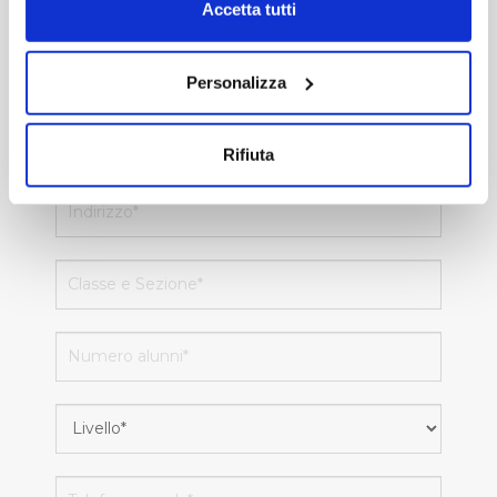
modificare o revocare il proprio consenso in qualsiasi
Accetta tutti
momento dalla Dichiarazione sui cookie o facendo clic
sull'icona di attivazione della privacy.
Personalizza
Con il tuo consenso, vorremmo anche:
raccogliere informazioni sulla tua posizione
Rifiuta
geografica, con un'approssimazione di qualche
metro,
Identificare il tuo dispositivo, scansionandolo
attivamente alla ricerca di caratteristiche specifiche
(impronte digitali).
Approfondisci come vengono elaborati i tuoi dati personali
e imposta le tue preferenze nella
sezione dettagli
. Puoi
modificare o ritirare il tuo consenso in qualsiasi momento
dalla Dichiarazione sui cookie.
Utilizziamo dei cookie tecnici necessari per rendere
fruibile il sito web abilitandone funzionalità di base quali
la navigazione sulle pagine e l'accesso alle aree