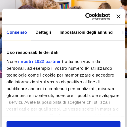
Consenso
Dettagli
Impostazioni degli annunci
In
Uso responsabile dei dati
Noi e
i nostri 1022 partner
trattiamo i vostri dati
personali, ad esempio il vostro numero IP, utilizzando
tecnologie come i cookie per memorizzare e accedere
alle informazioni sul vostro dispositivo al fine di
pubblicare annunci e contenuti personalizzati, misurare
gli annunci e i contenuti, ricercare il pubblico e sviluppare
i servizi. Avete la possibilità di scegliere chi utilizza i
MODULO D'ISCRIZIONE
vostri dati e per quali scopi. Le vostre scelte in materia di
privacy sono applicabili solo su questa proprietà digitale
in cui avete effettuato le vostre scelte. È possibile