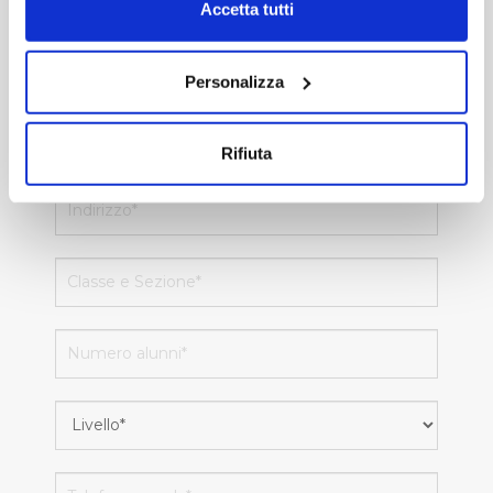
modificare o revocare il proprio consenso in qualsiasi
Accetta tutti
momento dalla Dichiarazione sui cookie o facendo clic
sull'icona di attivazione della privacy.
Personalizza
Con il tuo consenso, vorremmo anche:
raccogliere informazioni sulla tua posizione
Rifiuta
geografica, con un'approssimazione di qualche
metro,
Identificare il tuo dispositivo, scansionandolo
attivamente alla ricerca di caratteristiche specifiche
(impronte digitali).
Approfondisci come vengono elaborati i tuoi dati personali
e imposta le tue preferenze nella
sezione dettagli
. Puoi
modificare o ritirare il tuo consenso in qualsiasi momento
dalla Dichiarazione sui cookie.
Utilizziamo dei cookie tecnici necessari per rendere
fruibile il sito web abilitandone funzionalità di base quali
la navigazione sulle pagine e l'accesso alle aree