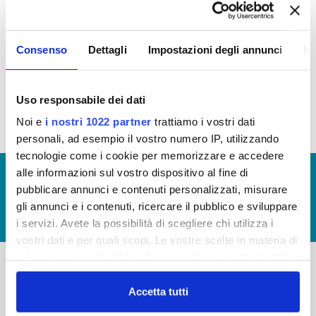
In questa sezione è possibile consultare la tabella
sintetica dei provvedimenti rilevanti intervenuti
Consenso
Dettagli
Impostazioni degli annunci
In
nella fase esecutiva dei contratti nel corso del
2023
Attuazione Misura PNRR
Uso responsabile dei dati
Noi e
i nostri 1022 partner
trattiamo i vostri dati
personali, ad esempio il vostro numero IP, utilizzando
tecnologie come i cookie per memorizzare e accedere
alle informazioni sul vostro dispositivo al fine di
© Copyright 2017 - 2026
GLOSSARIO
pubblicare annunci e contenuti personalizzati, misurare
GIUDICA IL SERVIZIO
gli annunci e i contenuti, ricercare il pubblico e sviluppare
LAVORA CON NOI
i servizi. Avete la possibilità di scegliere chi utilizza i
vostri dati e per quali scopi. Le vostre scelte in materia di
privacy sono applicabili solo su questa proprietà digitale
in cui avete effettuato le vostre scelte. È possibile
-
-
modificare o revocare il proprio consenso in qualsiasi
Accetta tutti
momento dalla Dichiarazione sui cookie o facendo clic
Publiacqua S.p.A
FAQ