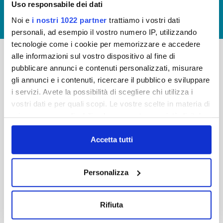
Uso responsabile dei dati
GIUDICA IL SERVIZIO
Noi e
i nostri 1022 partner
trattiamo i vostri dati
LAVORA CON NOI
personali, ad esempio il vostro numero IP, utilizzando
tecnologie come i cookie per memorizzare e accedere
alle informazioni sul vostro dispositivo al fine di
pubblicare annunci e contenuti personalizzati, misurare
-
-
gli annunci e i contenuti, ricercare il pubblico e sviluppare
Publiacqua S.p.A
FAQ
i servizi. Avete la possibilità di scegliere chi utilizza i
Via Villamagna 90/c -
vostri dati e per quali scopi. Le vostre scelte in materia di
PRIVACY POLICY
50126 Fi
privacy sono applicabili solo su questa proprietà digitale
Tel. +39 055688903
NOTE LEGALI
in cui avete effettuato le vostre scelte. È possibile
Fax. +39 0556862495
COOKIE
modificare o revocare il proprio consenso in qualsiasi
Accetta tutti
-
momento dalla Dichiarazione sui cookie o facendo clic
WHISTLEBLOWING
Cap. Soc. 150.280.056,72
sull'icona di attivazione della privacy.
CREDITS
Personalizza
i.v.
Reg Imprese Firenze
Con il tuo consenso, vorremmo anche:
C.F. e P.I. 05040110487
raccogliere informazioni sulla tua posizione
Rifiuta
R.E.A. 514782
geografica, con un'approssimazione di qualche