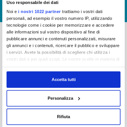
Uso responsabile dei dati
GIUDICA IL SERVIZIO
Noi e
i nostri 1022 partner
trattiamo i vostri dati
LAVORA CON NOI
personali, ad esempio il vostro numero IP, utilizzando
tecnologie come i cookie per memorizzare e accedere
alle informazioni sul vostro dispositivo al fine di
pubblicare annunci e contenuti personalizzati, misurare
-
-
gli annunci e i contenuti, ricercare il pubblico e sviluppare
Publiacqua S.p.A
FAQ
i servizi. Avete la possibilità di scegliere chi utilizza i
Via Villamagna 90/c -
vostri dati e per quali scopi. Le vostre scelte in materia di
PRIVACY POLICY
50126 Fi
privacy sono applicabili solo su questa proprietà digitale
Tel. +39 055688903
NOTE LEGALI
in cui avete effettuato le vostre scelte. È possibile
Fax. +39 0556862495
COOKIE
modificare o revocare il proprio consenso in qualsiasi
Accetta tutti
-
momento dalla Dichiarazione sui cookie o facendo clic
WHISTLEBLOWING
Cap. Soc. 150.280.056,72
sull'icona di attivazione della privacy.
CREDITS
Personalizza
i.v.
Reg Imprese Firenze
Con il tuo consenso, vorremmo anche:
C.F. e P.I. 05040110487
raccogliere informazioni sulla tua posizione
Rifiuta
R.E.A. 514782
geografica, con un'approssimazione di qualche