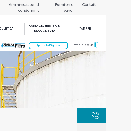
Amministratori di
Fornitori e
Contatti
condominio
bandi
CARTA DEL SERVIZIO &
ULISTICA
TARIFFE
REGOLAMENTO
MyPubliacqua
Sportello Digitale
GUASTI
800 3