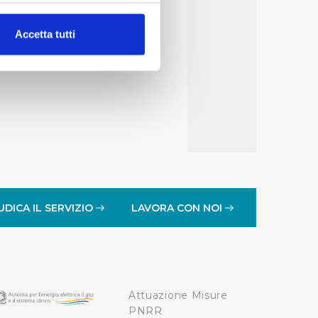
alche metro,
Accetta tutti
e specifiche (impronte
ezione dettagli
. Puoi
lità di base quali la
te dall’Utente e con i
affico sul nostro sito web,
idendo informazioni sul
 di analisi dei dati web,
UDICA IL SERVIZIO
LAVORA CON NOI
oni che l’Utente ha fornito
r le finalità sopra indicate.
Attuazione Misure
onando i singoli cookie
PNRR