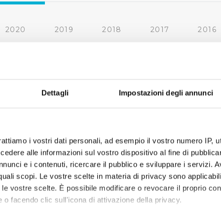
2020
2019
2018
2017
2016
2010
2009
2008
2007
« prima
‹ precedente
1
2
Dettagli
Impostazioni degli annunci
rattiamo i vostri dati personali, ad esempio il vostro numero IP, 
dere alle informazioni sul vostro dispositivo al fine di pubblica
nunci e i contenuti, ricercare il pubblico e sviluppare i servizi. A
r quali scopi. Le vostre scelte in materia di privacy sono applicabi
to le vostre scelte. È possibile modificare o revocare il proprio 
 o facendo clic sull'icona di attivazione della privacy.