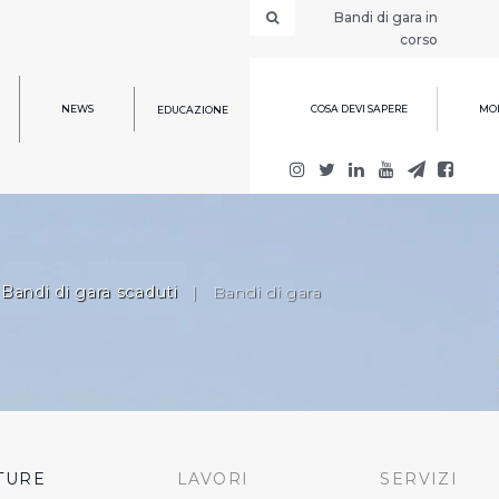
Bandi di gara in
corso
NEWS
COSA DEVI SAPERE
MOD
EDUCAZIONE
Bandi di gara scaduti
|
Bandi di gara
TURE
LAVORI
SERVIZI