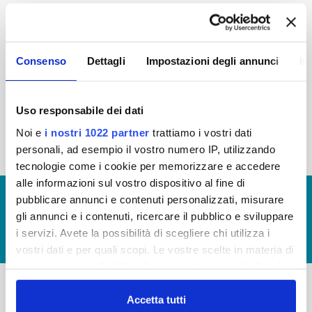
2015
2014
2013
2012
2011
2010
2009
2008
Consenso
Dettagli
Impostazioni degli annunci
In
2007
2006
2005
Uso responsabile dei dati
Noi e
i nostri 1022 partner
trattiamo i vostri dati
« prima
‹ precedente
1
2
personali, ad esempio il vostro numero IP, utilizzando
tecnologie come i cookie per memorizzare e accedere
alle informazioni sul vostro dispositivo al fine di
© Copyright 2017 - 2026
GLOSSARIO
pubblicare annunci e contenuti personalizzati, misurare
gli annunci e i contenuti, ricercare il pubblico e sviluppare
GIUDICA IL SERVIZIO
i servizi. Avete la possibilità di scegliere chi utilizza i
LAVORA CON NOI
vostri dati e per quali scopi. Le vostre scelte in materia di
privacy sono applicabili solo su questa proprietà digitale
in cui avete effettuato le vostre scelte. È possibile
modificare o revocare il proprio consenso in qualsiasi
Accetta tutti
-
-