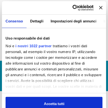
2015
2014
2013
2012
2011
2010
2009
2008
Consenso
Dettagli
Impostazioni degli annunci
In
2007
2006
2005
Uso responsabile dei dati
Noi e
i nostri 1022 partner
trattiamo i vostri dati
« prima
‹ precedente
1
2
personali, ad esempio il vostro numero IP, utilizzando
tecnologie come i cookie per memorizzare e accedere
alle informazioni sul vostro dispositivo al fine di
© Copyright 2017 - 2026
GLOSSARIO
pubblicare annunci e contenuti personalizzati, misurare
gli annunci e i contenuti, ricercare il pubblico e sviluppare
GIUDICA IL SERVIZIO
i servizi. Avete la possibilità di scegliere chi utilizza i
LAVORA CON NOI
vostri dati e per quali scopi. Le vostre scelte in materia di
privacy sono applicabili solo su questa proprietà digitale
in cui avete effettuato le vostre scelte. È possibile
modificare o revocare il proprio consenso in qualsiasi
Accetta tutti
-
-