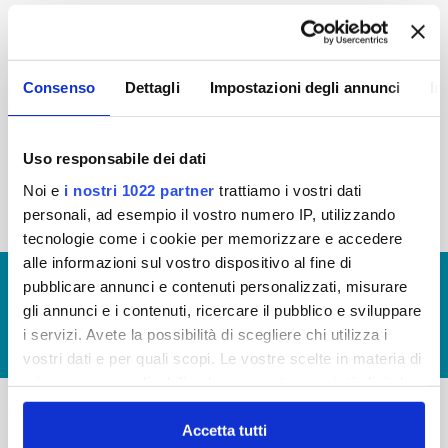
2015
2014
2013
2012
2011
2010
2009
2008
Consenso
Dettagli
Impostazioni degli annunci
In
2007
2006
2005
Uso responsabile dei dati
Noi e
i nostri 1022 partner
trattiamo i vostri dati
« prima
‹ precedente
1
2
personali, ad esempio il vostro numero IP, utilizzando
tecnologie come i cookie per memorizzare e accedere
alle informazioni sul vostro dispositivo al fine di
© Copyright 2017 - 2026
GLOSSARIO
pubblicare annunci e contenuti personalizzati, misurare
gli annunci e i contenuti, ricercare il pubblico e sviluppare
GIUDICA IL SERVIZIO
i servizi. Avete la possibilità di scegliere chi utilizza i
LAVORA CON NOI
vostri dati e per quali scopi. Le vostre scelte in materia di
privacy sono applicabili solo su questa proprietà digitale
in cui avete effettuato le vostre scelte. È possibile
modificare o revocare il proprio consenso in qualsiasi
Accetta tutti
-
-