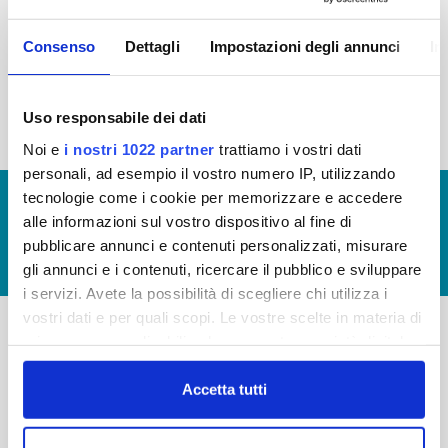
2015
2014
2013
2012
Consenso
Dettagli
Impostazioni degli annunci
In
2011
2010
2009
2008
2007
2006
2005
Uso responsabile dei dati
Noi e
i nostri 1022 partner
trattiamo i vostri dati
personali, ad esempio il vostro numero IP, utilizzando
tecnologie come i cookie per memorizzare e accedere
© Copyright 2017 - 2026
GLOSSARIO
alle informazioni sul vostro dispositivo al fine di
GIUDICA IL SERVIZIO
pubblicare annunci e contenuti personalizzati, misurare
LAVORA CON NOI
gli annunci e i contenuti, ricercare il pubblico e sviluppare
i servizi. Avete la possibilità di scegliere chi utilizza i
vostri dati e per quali scopi. Le vostre scelte in materia di
privacy sono applicabili solo su questa proprietà digitale
-
-
in cui avete effettuato le vostre scelte. È possibile
modificare o revocare il proprio consenso in qualsiasi
Accetta tutti
Publiacqua S.p.A
FAQ
momento dalla Dichiarazione sui cookie o facendo clic
Via Villamagna 90/c -
PRIVACY POLICY
sull'icona di attivazione della privacy.
50126 Fi