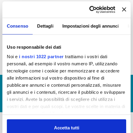
2015
2014
2013
2012
2011
2010
2009
2008
Consenso
Dettagli
Impostazioni degli annunci
In
2007
2006
2005
Uso responsabile dei dati
Noi e
i nostri 1022 partner
trattiamo i vostri dati
« prima
‹ precedente
1
2
personali, ad esempio il vostro numero IP, utilizzando
tecnologie come i cookie per memorizzare e accedere
alle informazioni sul vostro dispositivo al fine di
© Copyright 2017 - 2026
GLOSSARIO
pubblicare annunci e contenuti personalizzati, misurare
gli annunci e i contenuti, ricercare il pubblico e sviluppare
GIUDICA IL SERVIZIO
i servizi. Avete la possibilità di scegliere chi utilizza i
LAVORA CON NOI
vostri dati e per quali scopi. Le vostre scelte in materia di
privacy sono applicabili solo su questa proprietà digitale
in cui avete effettuato le vostre scelte. È possibile
modificare o revocare il proprio consenso in qualsiasi
Accetta tutti
-
-