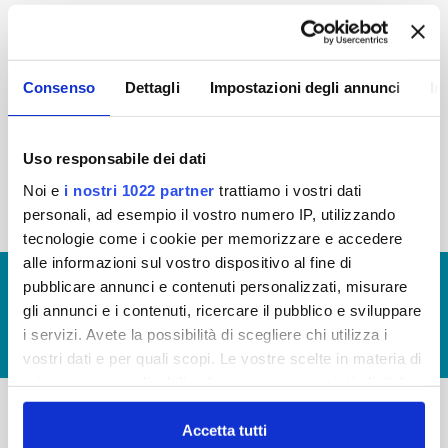
2015
2014
2013
2012
2011
2010
2009
2008
Consenso
Dettagli
Impostazioni degli annunci
In
2007
2006
2005
Uso responsabile dei dati
Noi e
i nostri 1022 partner
trattiamo i vostri dati
« prima
‹ precedente
1
2
personali, ad esempio il vostro numero IP, utilizzando
tecnologie come i cookie per memorizzare e accedere
alle informazioni sul vostro dispositivo al fine di
© Copyright 2017 - 2026
GLOSSARIO
pubblicare annunci e contenuti personalizzati, misurare
gli annunci e i contenuti, ricercare il pubblico e sviluppare
GIUDICA IL SERVIZIO
i servizi. Avete la possibilità di scegliere chi utilizza i
LAVORA CON NOI
vostri dati e per quali scopi. Le vostre scelte in materia di
privacy sono applicabili solo su questa proprietà digitale
in cui avete effettuato le vostre scelte. È possibile
modificare o revocare il proprio consenso in qualsiasi
Accetta tutti
-
-