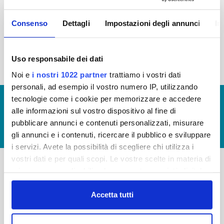
2015
2014
2013
2012
Consenso
Dettagli
Impostazioni degli annunci
In
2011
2010
2009
2008
2007
2006
2005
Uso responsabile dei dati
Noi e
i nostri 1022 partner
trattiamo i vostri dati
personali, ad esempio il vostro numero IP, utilizzando
tecnologie come i cookie per memorizzare e accedere
© Copyright 2017 - 2026
GLOSSARIO
alle informazioni sul vostro dispositivo al fine di
GIUDICA IL SERVIZIO
pubblicare annunci e contenuti personalizzati, misurare
LAVORA CON NOI
gli annunci e i contenuti, ricercare il pubblico e sviluppare
i servizi. Avete la possibilità di scegliere chi utilizza i
vostri dati e per quali scopi. Le vostre scelte in materia di
privacy sono applicabili solo su questa proprietà digitale
-
-
in cui avete effettuato le vostre scelte. È possibile
modificare o revocare il proprio consenso in qualsiasi
Accetta tutti
Publiacqua S.p.A
FAQ
momento dalla Dichiarazione sui cookie o facendo clic
Via Villamagna 90/c -
PRIVACY POLICY
sull'icona di attivazione della privacy.
50126 Fi