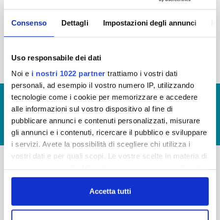
2015
2014
2013
2012
Consenso
Dettagli
Impostazioni degli annunci
In
2011
2010
2009
2008
2007
2006
2005
Uso responsabile dei dati
Noi e
i nostri 1022 partner
trattiamo i vostri dati
personali, ad esempio il vostro numero IP, utilizzando
tecnologie come i cookie per memorizzare e accedere
© Copyright 2017 - 2026
GLOSSARIO
alle informazioni sul vostro dispositivo al fine di
GIUDICA IL SERVIZIO
pubblicare annunci e contenuti personalizzati, misurare
LAVORA CON NOI
gli annunci e i contenuti, ricercare il pubblico e sviluppare
i servizi. Avete la possibilità di scegliere chi utilizza i
vostri dati e per quali scopi. Le vostre scelte in materia di
privacy sono applicabili solo su questa proprietà digitale
-
-
in cui avete effettuato le vostre scelte. È possibile
modificare o revocare il proprio consenso in qualsiasi
Accetta tutti
Publiacqua S.p.A
FAQ
momento dalla Dichiarazione sui cookie o facendo clic
Via Villamagna 90/c -
PRIVACY POLICY
sull'icona di attivazione della privacy.
50126 Fi