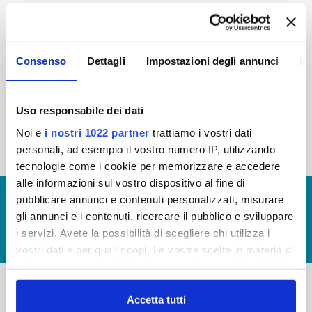
2015
2014
2013
2012
2011
2010
2009
2008
Consenso
Dettagli
Impostazioni degli annunci
In
2007
2006
2005
Uso responsabile dei dati
Noi e
i nostri 1022 partner
trattiamo i vostri dati
« prima
‹ precedente
1
2
personali, ad esempio il vostro numero IP, utilizzando
tecnologie come i cookie per memorizzare e accedere
alle informazioni sul vostro dispositivo al fine di
© Copyright 2017 - 2026
GLOSSARIO
pubblicare annunci e contenuti personalizzati, misurare
gli annunci e i contenuti, ricercare il pubblico e sviluppare
GIUDICA IL SERVIZIO
i servizi. Avete la possibilità di scegliere chi utilizza i
LAVORA CON NOI
vostri dati e per quali scopi. Le vostre scelte in materia di
privacy sono applicabili solo su questa proprietà digitale
in cui avete effettuato le vostre scelte. È possibile
modificare o revocare il proprio consenso in qualsiasi
Accetta tutti
-
-