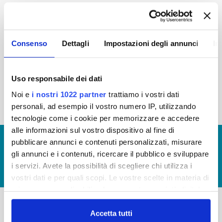
2015
2014
2013
2012
2011
2010
2009
2008
Consenso
Dettagli
Impostazioni degli annunci
In
2007
2006
2005
Uso responsabile dei dati
Noi e
i nostri 1022 partner
trattiamo i vostri dati
« prima
‹ precedente
1
2
3
personali, ad esempio il vostro numero IP, utilizzando
tecnologie come i cookie per memorizzare e accedere
alle informazioni sul vostro dispositivo al fine di
© Copyright 2017 - 2026
GLOSSARIO
pubblicare annunci e contenuti personalizzati, misurare
gli annunci e i contenuti, ricercare il pubblico e sviluppare
GIUDICA IL SERVIZIO
i servizi. Avete la possibilità di scegliere chi utilizza i
LAVORA CON NOI
vostri dati e per quali scopi. Le vostre scelte in materia di
privacy sono applicabili solo su questa proprietà digitale
in cui avete effettuato le vostre scelte. È possibile
modificare o revocare il proprio consenso in qualsiasi
Accetta tutti
-
-