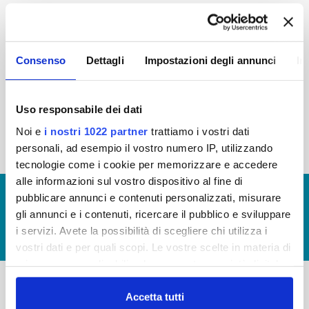
2015
2014
2013
2012
2011
2010
2009
2008
Consenso
Dettagli
Impostazioni degli annunci
In
2007
2006
2005
Uso responsabile dei dati
Noi e
i nostri 1022 partner
trattiamo i vostri dati
« prima
‹ precedente
1
2
3
personali, ad esempio il vostro numero IP, utilizzando
tecnologie come i cookie per memorizzare e accedere
alle informazioni sul vostro dispositivo al fine di
© Copyright 2017 - 2026
GLOSSARIO
pubblicare annunci e contenuti personalizzati, misurare
gli annunci e i contenuti, ricercare il pubblico e sviluppare
GIUDICA IL SERVIZIO
i servizi. Avete la possibilità di scegliere chi utilizza i
LAVORA CON NOI
vostri dati e per quali scopi. Le vostre scelte in materia di
privacy sono applicabili solo su questa proprietà digitale
in cui avete effettuato le vostre scelte. È possibile
modificare o revocare il proprio consenso in qualsiasi
Accetta tutti
-
-