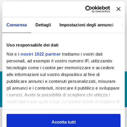
2015
2014
2013
2012
2011
2010
2009
2008
Consenso
Dettagli
Impostazioni degli annunci
In
2007
2006
2005
Uso responsabile dei dati
Noi e
i nostri 1022 partner
trattiamo i vostri dati
« prima
‹ precedente
1
2
3
personali, ad esempio il vostro numero IP, utilizzando
tecnologie come i cookie per memorizzare e accedere
alle informazioni sul vostro dispositivo al fine di
© Copyright 2017 - 2026
GLOSSARIO
pubblicare annunci e contenuti personalizzati, misurare
gli annunci e i contenuti, ricercare il pubblico e sviluppare
GIUDICA IL SERVIZIO
i servizi. Avete la possibilità di scegliere chi utilizza i
LAVORA CON NOI
vostri dati e per quali scopi. Le vostre scelte in materia di
privacy sono applicabili solo su questa proprietà digitale
in cui avete effettuato le vostre scelte. È possibile
modificare o revocare il proprio consenso in qualsiasi
Accetta tutti
-
-