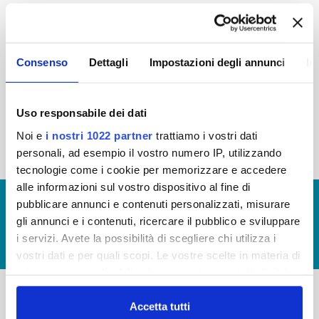
2015
2014
2013
2012
2011
2010
2009
2008
Consenso
Dettagli
Impostazioni degli annunci
In
2007
2006
2005
Uso responsabile dei dati
Noi e
i nostri 1022 partner
trattiamo i vostri dati
« prima
‹ precedente
1
2
3
personali, ad esempio il vostro numero IP, utilizzando
tecnologie come i cookie per memorizzare e accedere
alle informazioni sul vostro dispositivo al fine di
© Copyright 2017 - 2026
GLOSSARIO
pubblicare annunci e contenuti personalizzati, misurare
gli annunci e i contenuti, ricercare il pubblico e sviluppare
GIUDICA IL SERVIZIO
i servizi. Avete la possibilità di scegliere chi utilizza i
LAVORA CON NOI
vostri dati e per quali scopi. Le vostre scelte in materia di
privacy sono applicabili solo su questa proprietà digitale
in cui avete effettuato le vostre scelte. È possibile
modificare o revocare il proprio consenso in qualsiasi
Accetta tutti
-
-