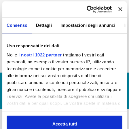
2015
2014
2013
2012
2011
2010
2009
2008
Consenso
Dettagli
Impostazioni degli annunci
In
2007
2006
2005
Uso responsabile dei dati
Noi e
i nostri 1022 partner
trattiamo i vostri dati
« prima
‹ precedente
1
2
3
personali, ad esempio il vostro numero IP, utilizzando
tecnologie come i cookie per memorizzare e accedere
alle informazioni sul vostro dispositivo al fine di
© Copyright 2017 - 2026
GLOSSARIO
pubblicare annunci e contenuti personalizzati, misurare
gli annunci e i contenuti, ricercare il pubblico e sviluppare
GIUDICA IL SERVIZIO
i servizi. Avete la possibilità di scegliere chi utilizza i
LAVORA CON NOI
vostri dati e per quali scopi. Le vostre scelte in materia di
privacy sono applicabili solo su questa proprietà digitale
in cui avete effettuato le vostre scelte. È possibile
modificare o revocare il proprio consenso in qualsiasi
Accetta tutti
-
-