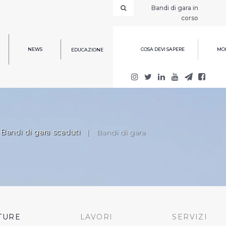
Bandi di gara in
corso
NEWS
COSA DEVI SAPERE
MOD
EDUCAZIONE
Bandi di gara scaduti
|
Bandi di gara
TURE
LAVORI
SERVIZI