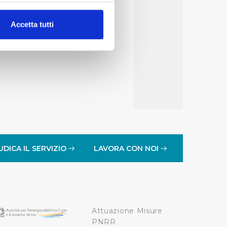
alche metro,
Accetta tutti
e specifiche (impronte
ezione dettagli
. Puoi
lità di base quali la
te dall’Utente e con i
affico sul nostro sito web,
idendo informazioni sul
 di analisi dei dati web,
UDICA IL SERVIZIO
LAVORA CON NOI
oni che l’Utente ha fornito
r le finalità sopra indicate.
Attuazione Misure
onando i singoli cookie
PNRR