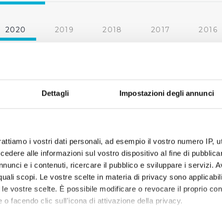
2020
2019
2018
2017
2016
2010
2009
2008
2007
« prima
‹ precedente
1
2
Dettagli
Impostazioni degli annunci
rattiamo i vostri dati personali, ad esempio il vostro numero IP, 
dere alle informazioni sul vostro dispositivo al fine di pubblica
nunci e i contenuti, ricercare il pubblico e sviluppare i servizi. A
r quali scopi. Le vostre scelte in materia di privacy sono applicabi
to le vostre scelte. È possibile modificare o revocare il proprio 
 o facendo clic sull'icona di attivazione della privacy.