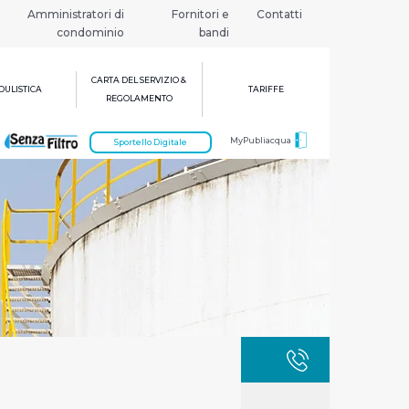
Amministratori di
Fornitori e
Contatti
condominio
bandi
CARTA DEL SERVIZIO &
ULISTICA
TARIFFE
REGOLAMENTO
MyPubliacqua
Sportello Digitale
GUASTI
800 3