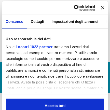
2015
2014
2013
2012
2011
2010
2009
2008
Consenso
Dettagli
Impostazioni degli annunci
In
2007
2006
2005
Uso responsabile dei dati
Noi e
i nostri 1022 partner
trattiamo i vostri dati
« prima
‹ precedente
1
2
3
4
personali, ad esempio il vostro numero IP, utilizzando
tecnologie come i cookie per memorizzare e accedere
alle informazioni sul vostro dispositivo al fine di
© Copyright 2017 - 2026
GLOSSARIO
pubblicare annunci e contenuti personalizzati, misurare
gli annunci e i contenuti, ricercare il pubblico e sviluppare
GIUDICA IL SERVIZIO
i servizi. Avete la possibilità di scegliere chi utilizza i
LAVORA CON NOI
vostri dati e per quali scopi. Le vostre scelte in materia di
privacy sono applicabili solo su questa proprietà digitale
in cui avete effettuato le vostre scelte. È possibile
modificare o revocare il proprio consenso in qualsiasi
Accetta tutti
-
-