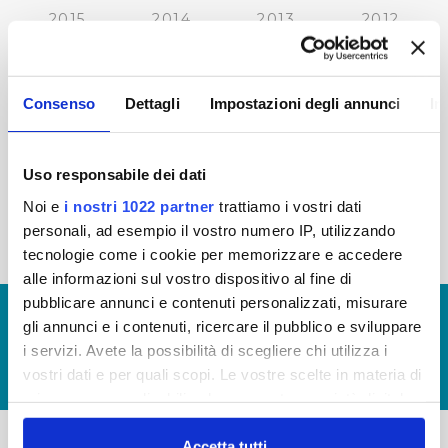
2015
2014
2013
2012
2011
2010
2009
2008
2007
2006
2005
Consenso
Dettagli
Impostazioni degli annunci
In
Uso responsabile dei dati
« prima
‹ precedente
…
27
28
29
30
Noi e
i nostri 1022 partner
trattiamo i vostri dati
personali, ad esempio il vostro numero IP, utilizzando
31
32
33
34
35
tecnologie come i cookie per memorizzare e accedere
alle informazioni sul vostro dispositivo al fine di
pubblicare annunci e contenuti personalizzati, misurare
© Copyright 2017 - 2026
GLOSSARIO
gli annunci e i contenuti, ricercare il pubblico e sviluppare
GIUDICA IL SERVIZIO
i servizi. Avete la possibilità di scegliere chi utilizza i
vostri dati e per quali scopi. Le vostre scelte in materia di
LAVORA CON NOI
privacy sono applicabili solo su questa proprietà digitale
in cui avete effettuato le vostre scelte. È possibile
modificare o revocare il proprio consenso in qualsiasi
Accetta tutti