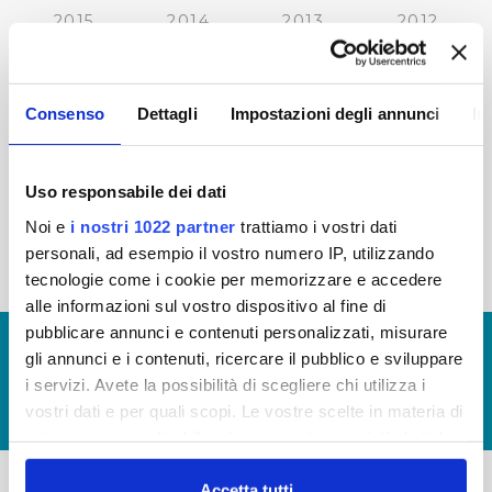
2015
2014
2013
2012
2011
2010
2009
2008
2007
2006
2005
Consenso
Dettagli
Impostazioni degli annunci
In
Uso responsabile dei dati
« prima
‹ precedente
…
27
28
29
30
Noi e
i nostri 1022 partner
trattiamo i vostri dati
personali, ad esempio il vostro numero IP, utilizzando
31
32
33
34
35
tecnologie come i cookie per memorizzare e accedere
alle informazioni sul vostro dispositivo al fine di
pubblicare annunci e contenuti personalizzati, misurare
© Copyright 2017 - 2026
GLOSSARIO
gli annunci e i contenuti, ricercare il pubblico e sviluppare
GIUDICA IL SERVIZIO
i servizi. Avete la possibilità di scegliere chi utilizza i
vostri dati e per quali scopi. Le vostre scelte in materia di
LAVORA CON NOI
privacy sono applicabili solo su questa proprietà digitale
in cui avete effettuato le vostre scelte. È possibile
modificare o revocare il proprio consenso in qualsiasi
Accetta tutti