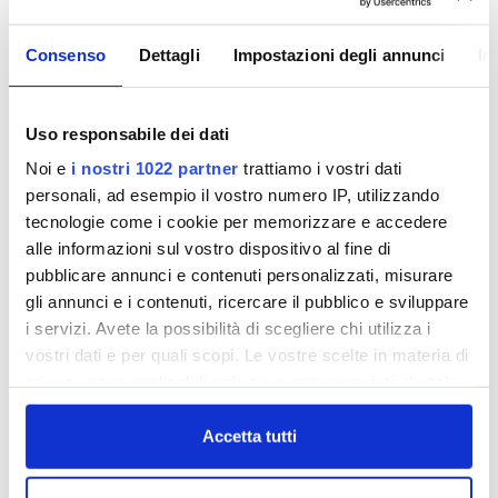
CUP H92E22000070008.
Atto di ammissione a finanziamento del
Consenso
Dettagli
Impostazioni degli annunci
In
progetto sul PNRR: Decreto della
Direzione generale per le dighe e le
infrastrutture idriche, n. 594 del 24
Uso responsabile dei dati
agosto 2022.
Noi e
i nostri 1022 partner
trattiamo i vostri dati
Atto d’obbligo intervento M2C4-I4.2_019
personali, ad esempio il vostro numero IP, utilizzando
sottoscritto in data 18/10/2022 tra il
tecnologie come i cookie per memorizzare e accedere
soggetto beneficiario (Autorità Idrica
alle informazioni sul vostro dispositivo al fine di
Toscana) e il soggetto attuatore
(Publiacqua S.p.A.).
pubblicare annunci e contenuti personalizzati, misurare
gli annunci e i contenuti, ricercare il pubblico e sviluppare
nella misura Codice Intervento M2C4-I4.1-A2-
i servizi. Avete la possibilità di scegliere chi utilizza i
29 Titolo intervento “Potenziamento
vostri dati e per quali scopi. Le vostre scelte in materia di
Acquedotto Sesto Fiorentino” CUP
privacy sono applicabili solo su questa proprietà digitale
H37H21005320008.
in cui avete effettuato le vostre scelte. È possibile
Atto di ammissione a finanziamento del
modificare o revocare il proprio consenso in qualsiasi
Accetta tutti
progetto sul PNRR: Decreto Ministeriale
momento dalla Dichiarazione sui cookie o facendo clic
n. 517 del 16 dicembre 2021 del Ministero
sull'icona di attivazione della privacy.
delle infrastrutture e della mobilità