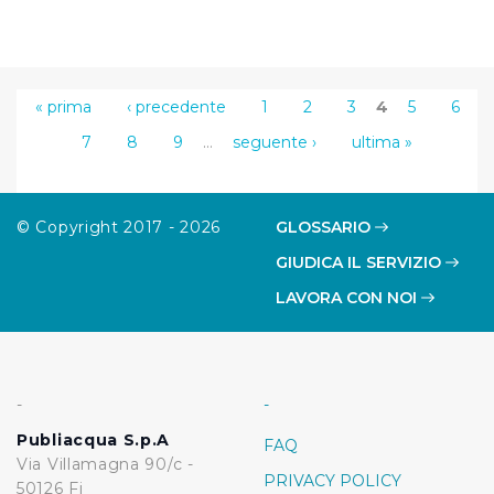
« prima
‹ precedente
1
2
3
4
5
6
7
8
9
…
seguente ›
ultima »
© Copyright 2017 - 2026
GLOSSARIO
GIUDICA IL SERVIZIO
LAVORA CON NOI
-
-
Publiacqua S.p.A
FAQ
Via Villamagna 90/c -
PRIVACY POLICY
50126 Fi