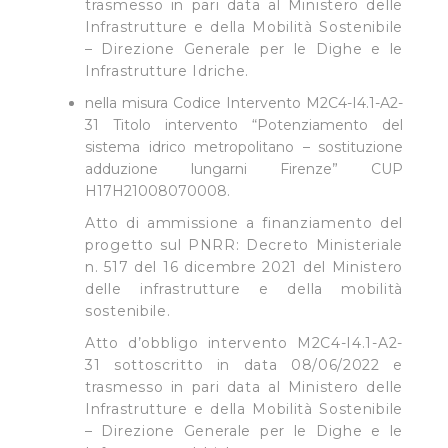
trasmesso in pari data al Ministero delle
cookie possono essere inoltre utilizzati per analizzare il
Infrastrutture e della Mobilità Sostenibile
traffico sul nostro sito web, per personalizzare
– Direzione Generale per le Dighe e le
contenuti ed annunci e per fornire funzionalità dei social
Infrastrutture Idriche.
media, condividendo informazioni sul modo in cui
nella misura Codice Intervento M2C4-I4.1-A2-
l’Utente utilizza il nostro sito con i nostri partner. Tali
31 Titolo intervento “Potenziamento del
soggetti, che si occupano di analisi dei dati web,
sistema idrico metropolitano – sostituzione
pubblicità e social media, potrebbero combinare le
adduzione lungarni Firenze” CUP
informazioni ricevute con altre informazioni che l’Utente
H17H21008070008.
ha fornito loro o che hanno raccolto dal suo utilizzo dei
Atto di ammissione a finanziamento del
loro servizi.
progetto sul PNRR: Decreto Ministeriale
n. 517 del 16 dicembre 2021 del Ministero
Cliccando su "Accetta tutti", l'Utente accetta di
delle infrastrutture e della mobilità
memorizzare tutti i cookie sul dispositivo per le finalità
sostenibile.
sopra indicate.
Atto d’obbligo intervento M2C4-I4.1-A2-
31 sottoscritto in data 08/06/2022 e
Cliccando su "Personalizza" l’Utente può gestire
trasmesso in pari data al Ministero delle
direttamente le proprie preferenze selezionando i
Infrastrutture e della Mobilità Sostenibile
singoli cookie desiderati e le terze parti destinatarie
– Direzione Generale per le Dighe e le
della condivisione di informazioni sopra indicata.