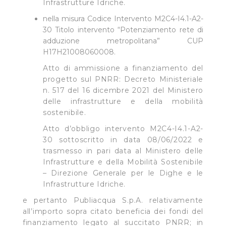
Infrastrutture Idriche.
nella misura Codice Intervento M2C4-I4.1-A2-
Cliccando su "Rifiuta" o sulla "X" posizionata in alto a
30 Titolo intervento “Potenziamento rete di
destra in questo banner l’Utente rifiuta tutti i cookie con
adduzione metropolitana” CUP
la sola eccezione dei cookie tecnici. La chiusura del
H17H21008060008.
presente banner comporta il permanere delle
Atto di ammissione a finanziamento del
impostazioni di default e dunque la continuazione della
progetto sul PNRR: Decreto Ministeriale
navigazione in assenza di cookie o altri sistemi di
n. 517 del 16 dicembre 2021 del Ministero
tracciamento ad esclusione di quelli tecnici
delle infrastrutture e della mobilità
indispensabili per una corretta visualizzazione della
sostenibile.
pagina.
Atto d’obbligo intervento M2C4-I4.1-A2-
30 sottoscritto in data 08/06/2022 e
trasmesso in pari data al Ministero delle
Infrastrutture e della Mobilità Sostenibile
– Direzione Generale per le Dighe e le
Infrastrutture Idriche.
e pertanto Publiacqua S.p.A. relativamente
all’importo sopra citato beneficia dei fondi del
finanziamento legato al succitato PNRR; in