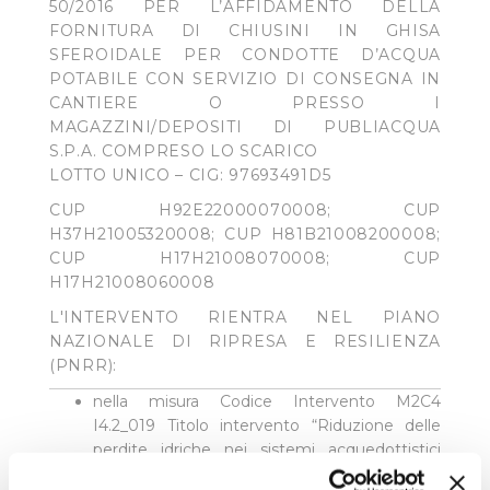
50/2016 PER L’AFFIDAMENTO DELLA
FORNITURA DI CHIUSINI IN GHISA
SFEROIDALE PER CONDOTTE D’ACQUA
POTABILE CON SERVIZIO DI CONSEGNA IN
CANTIERE O PRESSO I
MAGAZZINI/DEPOSITI DI PUBLIACQUA
S.P.A. COMPRESO LO SCARICO
LOTTO UNICO – CIG: 97693491D5
CUP H92E22000070008; CUP
H37H21005320008; CUP H81B21008200008;
CUP H17H21008070008; CUP
H17H21008060008
L'INTERVENTO RIENTRA NEL PIANO
NAZIONALE DI RIPRESA E RESILIENZA
(PNRR):
nella misura Codice Intervento M2C4
I4.2_019 Titolo intervento “Riduzione delle
perdite idriche nei sistemi acquedottistici
dell’area metropolitana Firenze-Prato-Pistoia”