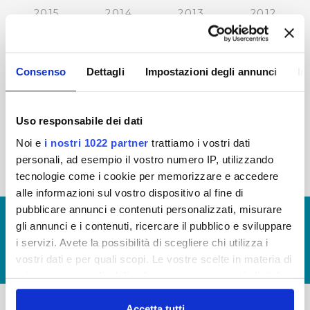
2015
2014
2013
2012
2011
2010
2009
2008
2007
2006
2005
Consenso
Dettagli
Impostazioni degli annunci
In
Uso responsabile dei dati
« prima
‹ precedente
…
27
28
29
30
Noi e
i nostri 1022 partner
trattiamo i vostri dati
personali, ad esempio il vostro numero IP, utilizzando
31
32
33
34
35
tecnologie come i cookie per memorizzare e accedere
alle informazioni sul vostro dispositivo al fine di
pubblicare annunci e contenuti personalizzati, misurare
© Copyright 2017 - 2026
GLOSSARIO
gli annunci e i contenuti, ricercare il pubblico e sviluppare
GIUDICA IL SERVIZIO
i servizi. Avete la possibilità di scegliere chi utilizza i
vostri dati e per quali scopi. Le vostre scelte in materia di
LAVORA CON NOI
privacy sono applicabili solo su questa proprietà digitale
in cui avete effettuato le vostre scelte. È possibile
modificare o revocare il proprio consenso in qualsiasi
Accetta tutti